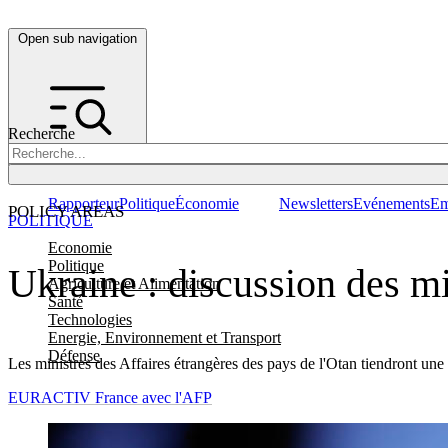
Open sub navigation
Recherche
Rapporteur
Politique
Économie
Newsletters
Evénements
Em
POLICY AREAS
POLITIQUE
Economie
Politique
Ukraine : discussion des mi
Agriculture et Alimentation
Santé
Technologies
Energie, Environnement et Transport
Défense
Les ministres des Affaires étrangères des pays de l'Otan tiendront une
EURACTIV France avec l'AFP