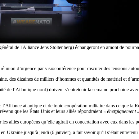
re général de l'Alliance Jens Stoltenberg) échangeront en amont de pourp
 réunion d’urgence par visioconférence pour discuter des tensions autour
, des dizaines de milliers d’hommes et quantités de matériel et d’arme
ité de l’Atlantique nord) doivent s’entretenir la semaine prochaine avec
 de l’Alliance atlantique et de toute coopération militaire dans ce que l
 prévenu que les États-Unis et leurs alliés répondraient
« énergiquement 
les alliés européens qu’elle agirait en concertation avec eux dans les p
en Ukraine jusqu’à jeudi (6 janvier), a fait savoir qu’il s’était entreten