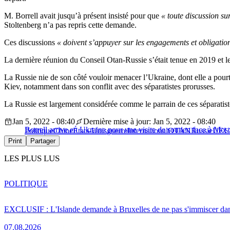
M. Borrell avait jusqu’à présent insisté pour que
« toute discussion su
Stoltenberg n’a pas repris cette demande.
Ces discussions
« doivent s’appuyer sur les engagements et obligation
La dernière réunion du Conseil Otan-Russie s’était tenue en 2019 et le
La Russie nie de son côté vouloir menacer l’Ukraine, dont elle a pourta
Kiev, notamment dans son conflit avec des séparatistes prorusses.
La Russie est largement considérée comme le parrain de ces séparatistes
Jan 5, 2022 - 08:40
Dernière mise à jour: Jan 5, 2022 - 08:40
Borrell arrive en Ukraine pour une visite de soutien face à Mos
Politique
Chine
États-Unis
guerre
International
OTAN
Russie
UE
U
Print
Partager
LES PLUS LUS
POLITIQUE
EXCLUSIF : L'Islande demande à Bruxelles de ne pas s'immiscer dan
07.08.2026