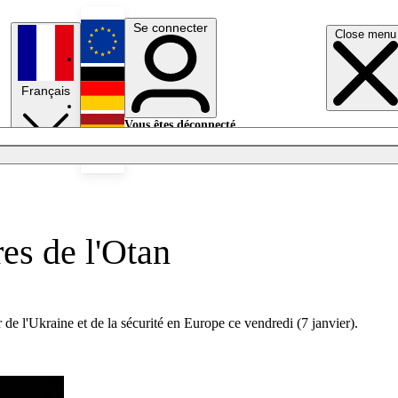
Se connecter
Close menu
English
Français
Deutsch
Vous êtes déconnecté.
Se connecter
Español
Lumières éteintes
res de l'Otan
de l'Ukraine et de la sécurité en Europe ce vendredi (7 janvier).