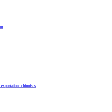
on
s exportations chinoises