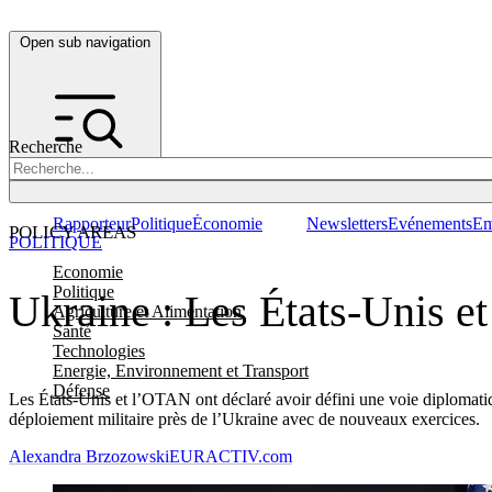
Open sub navigation
Recherche
Rapporteur
Politique
Économie
Newsletters
Evénements
Em
POLICY AREAS
POLITIQUE
Economie
Politique
Ukraine : Les États-Unis et
Agriculture et Alimentation
Santé
Technologies
Energie, Environnement et Transport
Défense
Les États-Unis et l’OTAN ont déclaré avoir défini une voie diplomatiq
déploiement militaire près de l’Ukraine avec de nouveaux exercices.
Alexandra Brzozowski
EURACTIV.com