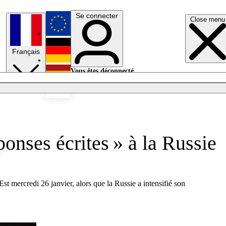
Se connecter
Close menu
English
Français
Deutsch
Vous êtes déconnecté.
Se connecter
Español
Lumières éteintes
onses écrites » à la Russie
 mercredi 26 janvier, alors que la Russie a intensifié son