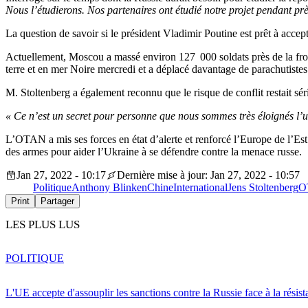
Nous l’étudierons. Nos partenaires ont étudié notre projet pendant pr
La question de savoir si le président Vladimir Poutine est prêt à acce
Actuellement, Moscou a massé environ 127 000 soldats près de la front
terre et en mer Noire mercredi et a déplacé davantage de parachutistes
M. Stoltenberg a également reconnu que le risque de conflit restait séri
« Ce n’est un secret pour personne que nous sommes très éloignés l’un 
L’OTAN a mis ses forces en état d’alerte et renforcé l’Europe de l’Es
des armes pour aider l’Ukraine à se défendre contre la menace russe.
Jan 27, 2022 - 10:17
Dernière mise à jour: Jan 27, 2022 - 10:57
Politique
Anthony Blinken
Chine
International
Jens Stoltenberg
O
Print
Partager
LES PLUS LUS
POLITIQUE
L'UE accepte d'assouplir les sanctions contre la Russie face à la résis