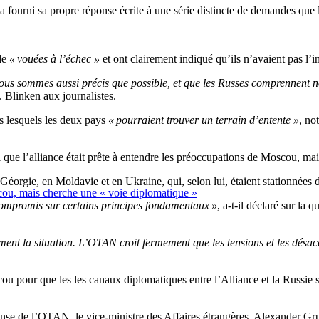
a fourni sa propre réponse écrite à une série distincte de demandes que l
 de
« vouées à l’échec »
et ont clairement indiqué qu’ils n’avaient pas l’in
ous sommes aussi précis que possible, et que les Russes comprennent nos
. Blinken aux journalistes.
s lesquels les deux pays
« pourraient trouver un terrain d’entente »
, no
que l’alliance était prête à entendre les préoccupations de Moscou, mai
en Géorgie, en Moldavie et en Ukraine, qui, selon lui, étaient stationnées
cou, mais cherche une « voie diplomatique »
 compromis sur certains principes fondamentaux »
, a-t-il déclaré sur la
t la situation. L’OTAN croit fermement que les tensions et les désacco
 pour que les les canaux diplomatiques entre l’Alliance et la Russie soi
ponse de l’OTAN, le vice-ministre des Affaires étrangères, Alexander Gru