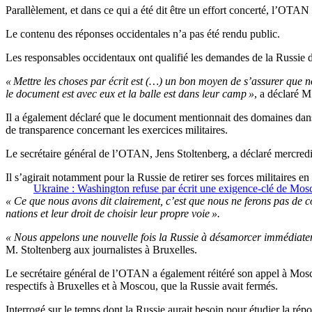
Parallèlement, et dans ce qui a été dit être un effort concerté, l’OTAN 
Le contenu des réponses occidentales n’a pas été rendu public.
Les responsables occidentaux ont qualifié les demandes de la Russie
« Mettre les choses par écrit est (…) un bon moyen de s’assurer que n
le document est avec eux et la balle est dans leur camp »
, a déclaré M
Il a également déclaré que le document mentionnait des domaines dan
de transparence concernant les exercices militaires.
Le secrétaire général de l’OTAN, Jens Stoltenberg, a déclaré mercredi 
Il s’agirait notamment pour la Russie de retirer ses forces militaires 
Ukraine : Washington refuse par écrit une exigence-clé de Mos
« Ce que nous avons dit clairement, c’est que nous ne ferons pas de
nations et leur droit de choisir leur propre voie ».
« Nous appelons une nouvelle fois la Russie à désamorcer immédiatemen
M. Stoltenberg aux journalistes à Bruxelles.
Le secrétaire général de l’OTAN a également réitéré son appel à Moscou
respectifs à Bruxelles et à Moscou, que la Russie avait fermés.
Interrogé sur le temps dont la Russie aurait besoin pour étudier la ré