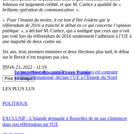
Johnson est largement crédité, et que M. Curtice a qualifié de
«
brillante opération de communication ».
« Pour l’instant du moins, il est loin d’être évident que le
référendum de 2016 a tranché le débat en ce qui concerne l’opinion
publique »
, a déclaré M. Curtice, qui a souligné que ceux qui n’ont
pas voté lors du référendum de 2016 soutiennent l’adhésion à l’UE à
une majorité de deux contre un.
Six ans, trois premiers ministres et deux élections plus tard, le débat
sur le Brexit n’est toujours pas clos.
Feb 23, 2022 - 11:19
La suspension des contrôles aux frontières est contraire
Politique
Brexit
Royaume-Uni en Europe
au droit international, déclare l’UE à l’Irlande du Nord
Print
Partager
LES PLUS LUS
POLITIQUE
EXCLUSIF : L'Islande demande à Bruxelles de ne pas s'immiscer
dans son référendum sur l'UE