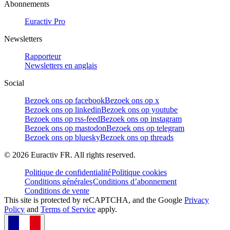
Abonnements
Euractiv Pro
Newsletters
Rapporteur
Newsletters en anglais
Social
Bezoek ons op facebook
Bezoek ons op x
Bezoek ons op linkedin
Bezoek ons op youtube
Bezoek ons op rss-feed
Bezoek ons op instagram
Bezoek ons op mastodon
Bezoek ons op telegram
Bezoek ons op bluesky
Bezoek ons op threads
©
2026
Euractiv FR. All rights reserved.
Politique de confidentialité
Politique cookies
Conditions générales
Conditions d’abonnement
Conditions de vente
This site is protected by reCAPTCHA, and the Google
Privacy
Policy
and
Terms of Service
apply.