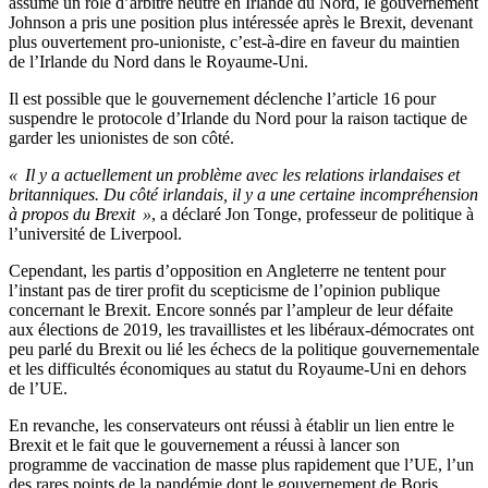
assumé un rôle d’arbitre neutre en Irlande du Nord, le gouvernement
Johnson a pris une position plus intéressée après le Brexit, devenant
plus ouvertement pro-unioniste, c’est-à-dire en faveur du maintien
de l’Irlande du Nord dans le Royaume-Uni.
Il est possible que le gouvernement déclenche l’article 16 pour
suspendre le protocole d’Irlande du Nord pour la raison tactique de
garder les unionistes de son côté.
« Il y a actuellement un problème avec les relations irlandaises et
britanniques. Du côté irlandais, il y a une certaine incompréhension
à propos du Brexit »
, a déclaré Jon Tonge, professeur de politique à
l’université de Liverpool.
Cependant, les partis d’opposition en Angleterre ne tentent pour
l’instant pas de tirer profit du scepticisme de l’opinion publique
concernant le Brexit. Encore sonnés par l’ampleur de leur défaite
aux élections de 2019, les travaillistes et les libéraux-démocrates ont
peu parlé du Brexit ou lié les échecs de la politique gouvernementale
et les difficultés économiques au statut du Royaume-Uni en dehors
de l’UE.
En revanche, les conservateurs ont réussi à établir un lien entre le
Brexit et le fait que le gouvernement a réussi à lancer son
programme de vaccination de masse plus rapidement que l’UE, l’un
des rares points de la pandémie dont le gouvernement de Boris