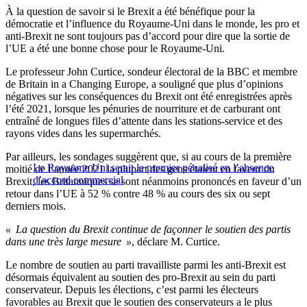
À la question de savoir si le Brexit a été bénéfique pour la
démocratie et l’influence du Royaume-Uni dans le monde, les pro et
anti-Brexit ne sont toujours pas d’accord pour dire que la sortie de
l’UE a été une bonne chose pour le Royaume-Uni.
Le professeur John Curtice, sondeur électoral de la BBC et membre
de Britain in a Changing Europe, a souligné que plus d’opinions
négatives sur les conséquences du Brexit ont été enregistrées après
l’été 2021, lorsque les pénuries de nourriture et de carburant ont
entraîné de longues files d’attente dans les stations-service et des
rayons vides dans les supermarchés.
Par ailleurs, les sondages suggèrent que, si au cours de la première
Le Royaume Uni serait le premier pénalisé en l’absence
moitié de l’année 2021 la plupart des gens étaient en faveur du
d’accord commercial
Brexit, les Britanniques se sont néanmoins prononcés en faveur d’un
retour dans l’UE à 52 % contre 48 % au cours des six ou sept
derniers mois.
« La question du Brexit continue de façonner le soutien des partis
dans une très large mesure »
, déclare M. Curtice.
Le nombre de soutien au parti travailliste parmi les anti-Brexit est
désormais équivalent au soutien des pro-Brexit au sein du parti
conservateur. Depuis les élections, c’est parmi les électeurs
favorables au Brexit que le soutien des conservateurs a le plus