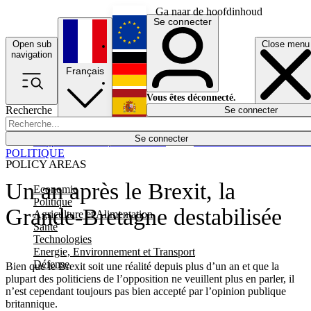
Ga naar de hoofdinhoud
Se connecter
Open sub
Close menu
English
navigation
Français
Deutsch
Vous êtes déconnecté.
Recherche
Se connecter
Español
Lumières éteintes
Se connecter
Rapporteur
Politique
Économie
Newsletters
Evénements
Em
POLITIQUE
POLICY AREAS
Un an après le Brexit, la
Economie
Politique
Grande-Bretagne destabilisée
Agriculture et Alimentation
Santé
Technologies
Energie, Environnement et Transport
Défense
Bien que le Brexit soit une réalité depuis plus d’un an et que la
plupart des politiciens de l’opposition ne veuillent plus en parler, il
n’est cependant toujours pas bien accepté par l’opinion publique
britannique.