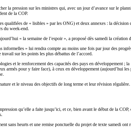
cher la pression sur les ministres qui, avec un jour d’avance sur le plann
ident de la COP.
s qualifiées de « lisibles » par les ONG) et deux annexes : la décision
rs du week-end.
jourd’hui « la semaine de l’espoir », a proposé dès samedi la création 
ns informelles » lui rendra compte au moins une fois par jour des progr
ravail sur les points les plus débattus de l’accord.
logies et le renforcement des capacités des pays en développement ; la « 
eux armés pour y faire face), à ceux en développement (aujourd’hui les 
ue.
nature et le niveau des objectifs de long terme et leur révision régulière
ression qu’elle a faite jusqu’ici, et ce, bien avant le début de la COP,
s.
t sans heurts et une remise ponctuelle du projet de texte samedi ont r