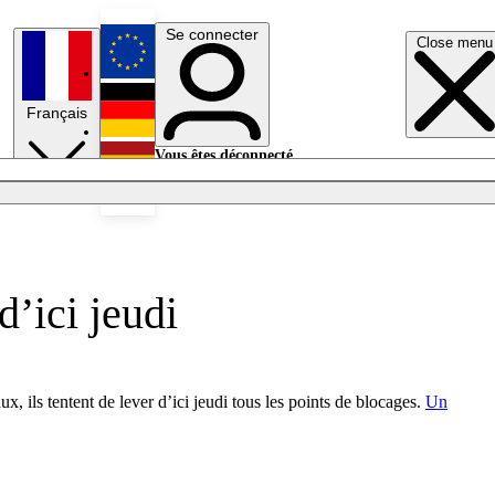
Se connecter
Close menu
English
Français
Deutsch
Vous êtes déconnecté.
Se connecter
Español
Lumières éteintes
d’ici jeudi
, ils tentent de lever d’ici jeudi tous les points de blocages.
Un