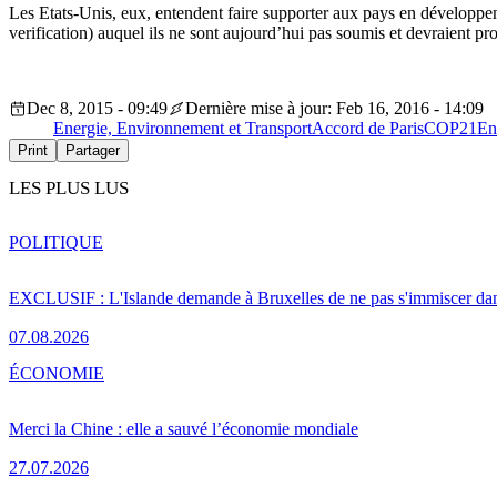
Les Etats-Unis, eux, entendent faire supporter aux pays en développem
verification) auquel ils ne sont aujourd’hui pas soumis et devraient pr
Dec 8, 2015 - 09:49
Dernière mise à jour: Feb 16, 2016 - 14:09
Energie, Environnement et Transport
Accord de Paris
COP21
En
Print
Partager
LES PLUS LUS
POLITIQUE
EXCLUSIF : L'Islande demande à Bruxelles de ne pas s'immiscer dan
07.08.2026
ÉCONOMIE
Merci la Chine : elle a sauvé l’économie mondiale
27.07.2026