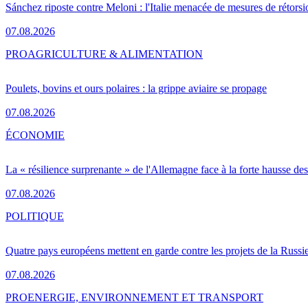
Sánchez riposte contre Meloni : l'Italie menacée de mesures de rétorsi
07.08.2026
PRO
AGRICULTURE & ALIMENTATION
Poulets, bovins et ours polaires : la grippe aviaire se propage
07.08.2026
ÉCONOMIE
La « résilience surprenante » de l'Allemagne face à la forte hausse de
07.08.2026
POLITIQUE
Quatre pays européens mettent en garde contre les projets de la Russi
07.08.2026
PRO
ENERGIE, ENVIRONNEMENT ET TRANSPORT