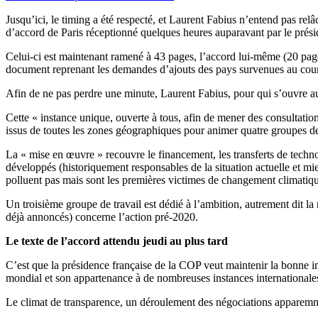
Jusqu’ici, le timing a été respecté, et Laurent Fabius n’entend pas relâ
d’accord de Paris réceptionné quelques heures auparavant par le prés
Celui-ci est maintenant ramené à 43 pages, l’accord lui-même (20 page
document reprenant les demandes d’ajouts des pays survenues au cou
Afin de ne pas perdre une minute, Laurent Fabius, pour qui s’ouvre au
Cette « instance unique, ouverte à tous, afin de mener des consultatio
issus de toutes les zones géographiques pour animer quatre groupes de t
La « mise en œuvre » recouvre le financement, les transferts de techno
développés (historiquement responsables de la situation actuelle et mi
polluent pas mais sont les premières victimes de changement climatiq
Un troisième groupe de travail est dédié à l’ambition, autrement dit la 
déjà annoncés) concerne l’action pré-2020.
Le texte de l’accord attendu jeudi au plus tard
C’est que la présidence française de la COP veut maintenir la bonne imp
mondial et son appartenance à de nombreuses instances internationale
Le climat de transparence, un déroulement des négociations apparemmen