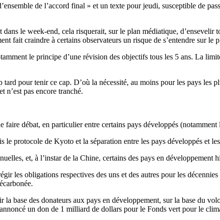
nsemble de l’accord final » et un texte pour jeudi, susceptible de passe
t dans le week-end, cela risquerait, sur le plan médiatique, d’ensevelir 
ment fait craindre à certains observateurs un risque de s’entendre sur 
notamment le principe d’une révision des objectifs tous les 5 ans. La l
tard pour tenir ce cap. D’où la nécessité, au moins pour les pays les pl
t n’est pas encore tranché.
de faire débat, en particulier entre certains pays développés (notamme
 protocole de Kyoto et la séparation entre les pays développés et les a
les, et, à l’instar de la Chine, certains des pays en développement hie
régir les obligations respectives des uns et des autres pour les décennie
décarbonée.
ir la base des donateurs aux pays en développement, sur la base du volo
 annoncé un don de 1 milliard de dollars pour le Fonds vert pour le clim