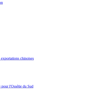
on
s exportations chinoises
e pour l'Ossétie du Sud