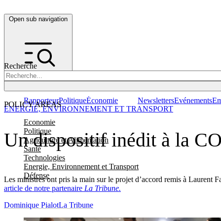
Open sub navigation
Recherche
Rapporteur
Politique
Économie
Newsletters
Evénements
Em
POLICY AREAS
ENERGIE, ENVIRONNEMENT ET TRANSPORT
Economie
Politique
Un dispositif inédit à la CO
Agriculture et Alimentation
Santé
Technologies
Energie, Environnement et Transport
Défense
Les ministres ont pris la main sur le projet d’accord remis à Laurent F
article de notre partenaire
La Tribune.
Dominique Pialot
La Tribune