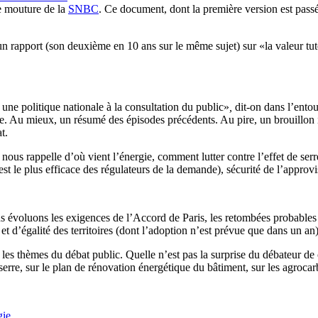
e mouture de la
SNBC
. Ce document, dont la première version est passée
’un rapport (son deuxième en 10 ans sur le même sujet) sur «la valeur tut
a une politique nationale à la consultation du public»
,
dit-on dans l’entou
e. Au mieux, un résumé des épisodes précédents. Au pire, un brouillon in
t.
nous rappelle d’où vient l’énergie, comment lutter contre l’effet de se
est le plus efficace des régulateurs de la demande), sécurité de l’appro
s évoluons les exigences de l’Accord de Paris, les retombées probables
d’égalité des territoires (dont l’adoption n’est prévue que dans un an)
 les thèmes du débat public. Quelle n’est pas la surprise du débateur de
serre, sur le plan de rénovation énergétique du bâtiment, sur les agroca
gie