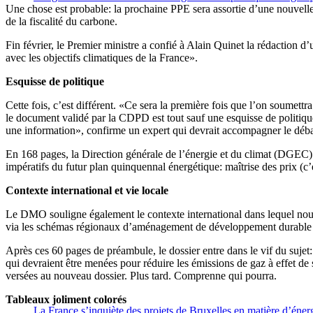
Une chose est probable: la prochaine PPE sera assortie d’une nouvell
de la fiscalité du carbone.
Fin février, le Premier ministre a confié à Alain Quinet la rédaction d
avec les objectifs climatiques de la France».
Esquisse de politique
Cette fois, c’est différent. «Ce sera la première fois que l’on soumettr
le document validé par la CDPD est tout sauf une esquisse de politiqu
une information», confirme un expert qui devrait accompagner le déba
En 168 pages, la Direction générale de l’énergie et du climat (DGEC) 
impératifs du futur plan quinquennal énergétique: maîtrise des prix (c’
Contexte international et vie locale
Le DMO souligne également le contexte international dans lequel nou
via les schémas régionaux d’aménagement de développement durable et 
Après ces 60 pages de préambule, le dossier entre dans le vif du sujet:
qui devraient être menées pour réduire les émissions de gaz à effet de 
versées au nouveau dossier. Plus tard. Comprenne qui pourra.
Tableaux joliment colorés
La France s’inquiète des projets de Bruxelles en matière d’éner