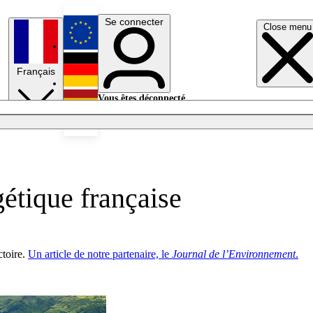
Se connecter
Close menu
English
Français
Deutsch
Vous êtes déconnecté.
Se connecter
Español
Lumières éteintes
étique française
ctoire.
Un article de notre partenaire, le
Journal de l’Environnement
.