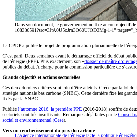
Dans son document, le gouvernement ne fixe aucun objectif de
108386591?src=3JtA0U5oJrn3O60UJOD3Mg-1-1" target="_blan
La CPDP a publié le projet de programmation pluriannuelle de l’énergi
C’est parti. Deux semaines avant le démarrage officiel du débat publ
de l’énergie (PPE). Plus exactement, son «
dossier de maître d’ouvrag
publics du débat. A charge pour la commission particulière de s’assure
Grands objectifs et actions sectorielles
Ces deux derniers critères sont loin d’être atteints. Créée par la loi d
stratégie nationale bas carbone (SNBC). Cette dernière fixe les grands 
fixés par la SNBC.
Publiée
l’automne 2016, la première PPE
(2016-2018) souffre de deux 
sectoriels sont très insuffisants. Remarques déjà faites par le
Conseil n
social et environnemental (Cese
).
Vers un renchérissement du prix du carbone
L’Agence internationale de l’énergie tacle la politique énergéti