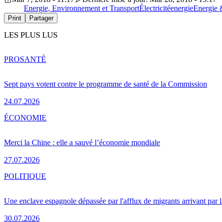
Energie, Environnement et Transport
Électricité
energie
Energie 
Print
Partager
LES PLUS LUS
PRO
SANTÉ
Sept pays votent contre le programme de santé de la Commission
24.07.2026
ÉCONOMIE
Merci la Chine : elle a sauvé l’économie mondiale
27.07.2026
POLITIQUE
Une enclave espagnole dépassée par l'afflux de migrants arrivant par 
30.07.2026