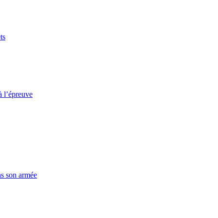
ts
à l’épreuve
ns son armée