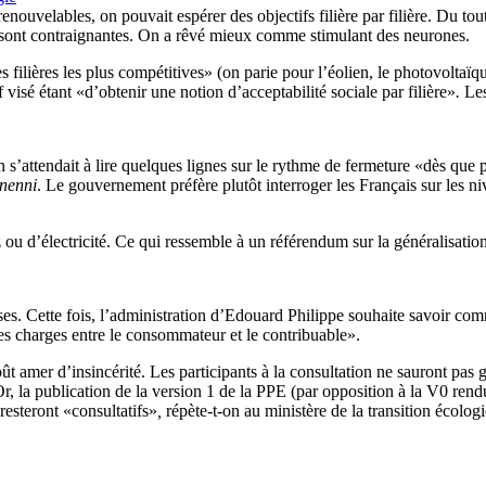
ouvelables, on pouvait espérer des objectifs filière par filière. Du tout.
s sont contraignantes. On a rêvé mieux comme stimulant des neurones.
 filières les plus compétitives»
(on parie pour l’éolien, le photovoltaïq
isé étant «d’obtenir une notion d’acceptabilité sociale par filière»
.
Les
 s’attendait à lire quelques lignes sur le rythme de fermeture «dès que 
nenni
. Le gouvernement préfère plutôt interroger les Français sur les n
az ou d’électricité. Ce qui ressemble à un référendum sur la généralisa
rises. Cette fois, l’administration d’Edouard Philippe souhaite savoir com
des charges entre le consommateur et le contribuable».
goût amer d’insincérité. Les participants à la consultation ne sauront pa
, la publication de la version 1 de la PPE (par opposition à la V0 rendue
 resteront «consultatifs»
,
répète-t-on au ministère de la transition écolog