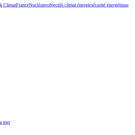
& Climat
France
Nucléaire
objectifs climat énergie
sécurité énergétique
la mer