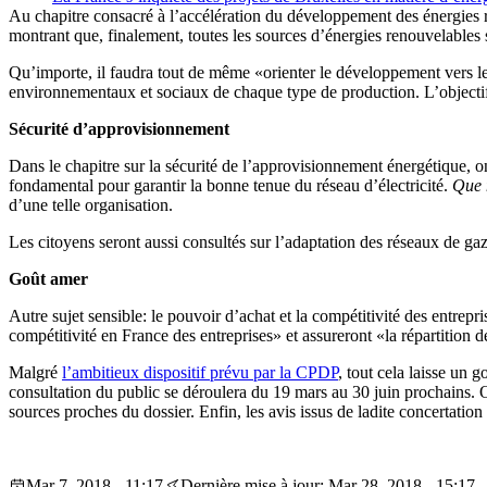
Au chapitre consacré à l’accélération du développement des énergies ren
montrant que, finalement, toutes les sources d’énergies renouvelable
Qu’importe, il faudra tout de même «orienter le développement vers les
environnementaux et sociaux de chaque type de production. L’objectif v
Sécurité d’approvisionnement
Dans le chapitre sur la sécurité de l’approvisionnement énergétique, on
fondamental pour garantir la bonne tenue du réseau d’électricité.
Que 
d’une telle organisation.
Les citoyens seront aussi consultés sur l’adaptation des réseaux de g
Goût amer
Autre sujet sensible: le pouvoir d’achat et la compétitivité des entrep
compétitivité en France des entreprises» et assureront «la répartition 
Malgré
l’ambitieux dispositif prévu par la CPDP
, tout cela laisse un 
consultation du public se déroulera du 19 mars au 30 juin prochains. Or
sources proches du dossier. Enfin, les avis issus de ladite concertation
Mar 7, 2018 - 11:17
Dernière mise à jour: Mar 28, 2018 - 15:17