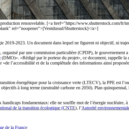
 production renouvelable. [<a href="https://www.shutterstock.com/fr/
k" rel="noopener">[Ventdusud/Shutterstock]</a>]
e 2019-2023. Un document dans lequel ne figurent ni objectif, ni traje
ic, organisé par une commission particulière (CPDP), le gouvernement a 
e
(DMO)». «Rédigé par le porteur du projet»
,
ce document, rappelle la
r «de l’accessibilité et de la complétude des informations ainsi proposé
e transition énergétique pour la croissance verte (LTECV), la PPE est l’ou
objectifs à long terme (neutralité carbone en 2050). Plan quinquennal, l
handicaps fondamentaux: elle ne souffle mot de l’énergie nucléaire, à l’
ational de la transition écologique (CNTE
), l’
Autorité environnemental
que de la France