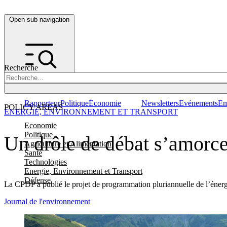
Open sub navigation
Recherche
Rapporteur
Politique
Économie
Newsletters
Evénements
Em
POLICY AREAS
ENERGIE, ENVIRONNEMENT ET TRANSPORT
Economie
Politique
Un drôle de débat s’amorce
Agriculture et Alimentation
Santé
Technologies
Energie, Environnement et Transport
Défense
La CPDP a publié le projet de programmation pluriannuelle de l’énergi
Journal de l'environnement