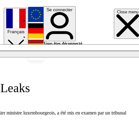
Se connecter
Close menu
English
Français
Deutsch
Vous êtes déconnecté.
Se connecter
Español
Lumières éteintes
xLeaks
mier ministre luxembourgeois, a été mis en examen par un tribunal