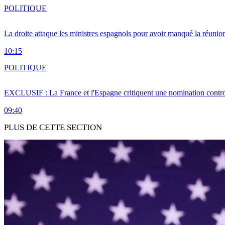
POLITIQUE
La droite attaque les ministres espagnols pour avoir manqué la réunio
10:15
POLITIQUE
EXCLUSIF : La France et l'Espagne critiquent une nomination cont
09:40
PLUS DE CETTE SECTION