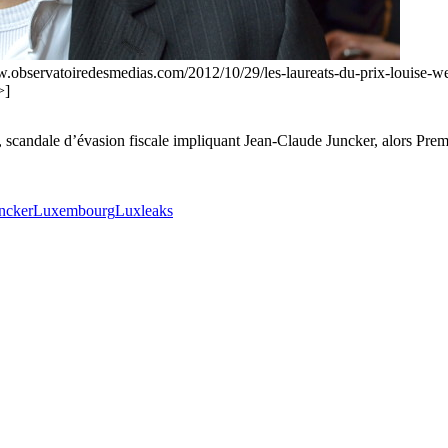
w.observatoiredesmedias.com/2012/10/29/les-laureats-du-prix-louise-w
>]
, scandale d’évasion fiscale impliquant Jean-Claude Juncker, alors Pre
ncker
Luxembourg
Luxleaks