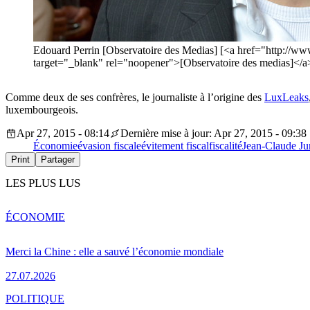
Edouard Perrin [Observatoire des Medias] [<a href="http://ww
target="_blank" rel="noopener">[Observatoire des medias]</a
Comme deux de ses confrères, le journaliste à l’origine des
LuxLeaks
luxembourgeois.
Apr 27, 2015 - 08:14
Dernière mise à jour: Apr 27, 2015 - 09:38
Économie
évasion fiscale
évitement fiscal
fiscalité
Jean-Claude Ju
Print
Partager
LES PLUS LUS
ÉCONOMIE
Merci la Chine : elle a sauvé l’économie mondiale
27.07.2026
POLITIQUE