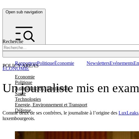
Open sub navigation
Recherche
Rapporteur
Politique
Économie
Newsletters
Evénements
Em
POLICY AREAS
ÉCONOMIE
Economie
Politique
Un journaliste mis en exa
Agriculture et Alimentation
Santé
Technologies
Energie, Environnement et Transport
Défense
Comme deux de ses confrères, le journaliste à l’origine des
LuxLeaks
luxembourgeois.