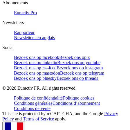
Abonnements
Euractiv Pro
Newsletters
Rapporteur
Newsletters en anglais
Social
Bezoek ons op facebook
Bezoek ons op x
Bezoek ons op linkedin
Bezoek ons op youtube
Bezoek ons op rss-feed
Bezoek ons op instagram
Bezoek ons op mastodon
Bezoek ons op telegram
Bezoek ons op bluesky
Bezoek ons op threads
©
2026
Euractiv FR. All rights reserved.
Politique de confidentialité
Politique cookies
Conditions générales
Conditions d’abonnement
Conditions de vente
This site is protected by reCAPTCHA, and the Google
Privacy
Policy
and
Terms of Service
apply.