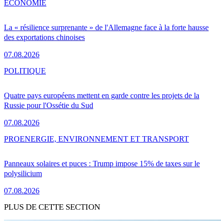
ÉCONOMIE
La « résilience surprenante » de l'Allemagne face à la forte hausse
des exportations chinoises
07.08.2026
POLITIQUE
Quatre pays européens mettent en garde contre les projets de la
Russie pour l'Ossétie du Sud
07.08.2026
PRO
ENERGIE, ENVIRONNEMENT ET TRANSPORT
Panneaux solaires et puces : Trump impose 15% de taxes sur le
polysilicium
07.08.2026
PLUS DE CETTE SECTION