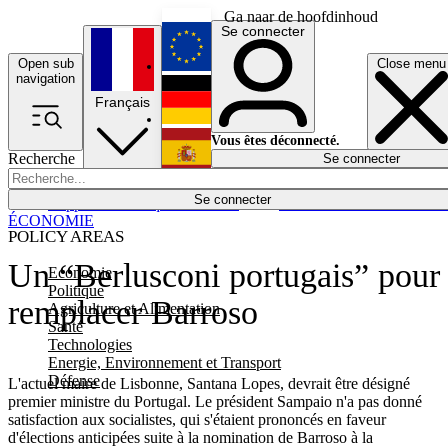
Ga naar de hoofdinhoud
Se connecter
Open sub
Close menu
English
navigation
Français
Deutsch
Vous êtes déconnecté.
Recherche
Se connecter
Español
Lumières éteintes
Se connecter
Rapporteur
Politique
Économie
Newsletters
Evénements
Em
ÉCONOMIE
POLICY AREAS
Un “Berlusconi portugais” pour
Economie
Politique
remplacer Barroso
Agriculture et Alimentation
Santé
Technologies
Energie, Environnement et Transport
Défense
L'actuel maire de Lisbonne, Santana Lopes, devrait être désigné
premier ministre du Portugal. Le président Sampaio n'a pas donné
satisfaction aux socialistes, qui s'étaient prononcés en faveur
d'élections anticipées suite à la nomination de Barroso à la