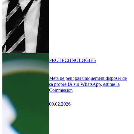
PRO
TECHNOLOGIES
Meta ne peut pas uniquement disposer de
sa propre IA sur WhatsApp, estime la
Commission
09.02.2026