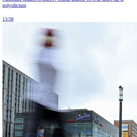
polysilicium
13:58