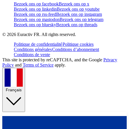
Bezoek ons op facebook
Bezoek ons op x
Bezoek ons op linkedin
Bezoek ons op youtube
Bezoek ons op rss-feed
Bezoek ons op instagram
Bezoek ons op mastodon
Bezoek ons op telegram
Bezoek ons op bluesky
Bezoek ons op threads
©
2026
Euractiv FR. All rights reserved.
Politique de confidentialité
Politique cookies
Conditions générales
Conditions d’abonnement
Conditions de vente
This site is protected by reCAPTCHA, and the Google
Privacy
Policy
and
Terms of Service
apply.
Français