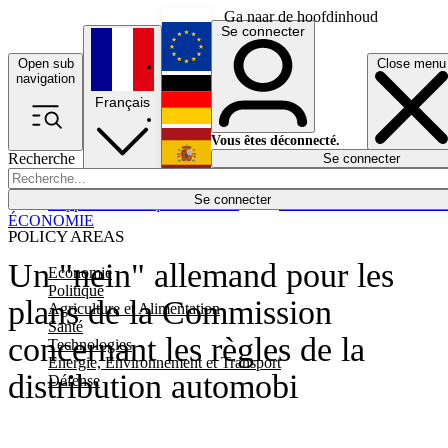
Ga naar de hoofdinhoud
Se connecter
Open sub
Close menu
English
navigation
Français
Deutsch
Vous êtes déconnecté.
Recherche
Se connecter
Español
Lumières éteintes
Se connecter
Rapporteur
Politique
Économie
Newsletters
Evénements
Em
ÉCONOMIE
POLICY AREAS
Un "nein" allemand pour les
Economie
Politique
plans de la Commission
Agriculture et Alimentation
Santé
concernant les règles de la
Technologies
Energie, Environnement et Transport
distribution automobi
Défense