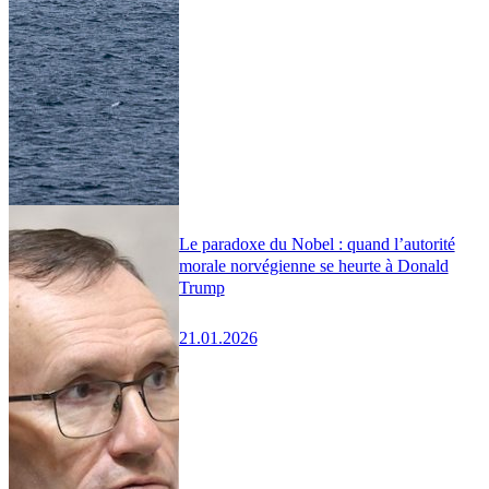
Le paradoxe du Nobel : quand l’autorité
morale norvégienne se heurte à Donald
Trump
21.01.2026