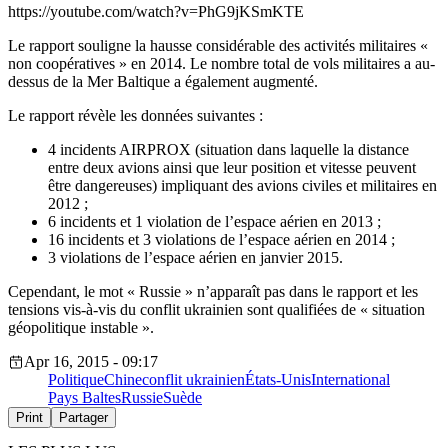
https://youtube.com/watch?v=PhG9jKSmKTE
Le rapport souligne la hausse considérable des activités militaires «
non coopératives » en 2014. Le nombre total de vols militaires a au-
dessus de la Mer Baltique a également augmenté.
Le rapport révèle les données suivantes :
4 incidents AIRPROX (situation dans laquelle la distance
entre deux avions ainsi que leur position et vitesse peuvent
être dangereuses) impliquant des avions civiles et militaires en
2012 ;
6 incidents et 1 violation de l’espace aérien en 2013 ;
16 incidents et 3 violations de l’espace aérien en 2014 ;
3 violations de l’espace aérien en janvier 2015.
Cependant, le mot « Russie » n’apparaît pas dans le rapport et les
tensions vis-à-vis du conflit ukrainien sont qualifiées de « situation
géopolitique instable ».
Apr 16, 2015 - 09:17
Politique
Chine
conflit ukrainien
États-Unis
International
Pays Baltes
Russie
Suède
Print
Partager