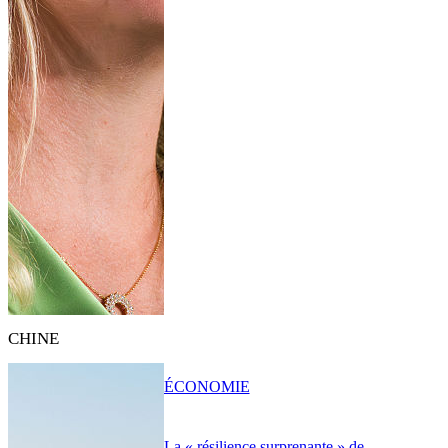
CHINE
ÉCONOMIE
La « résilience surprenante » de