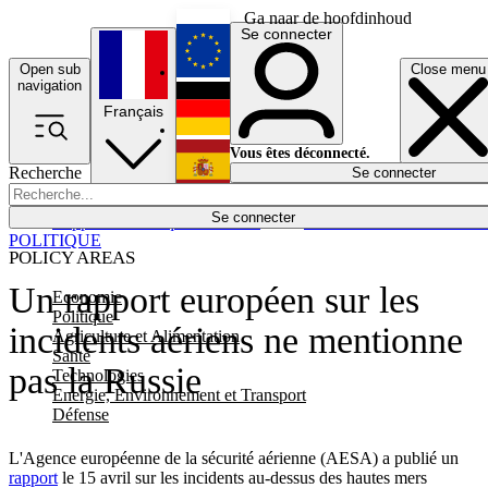
Ga naar de hoofdinhoud
Se connecter
Open sub
Close menu
English
navigation
Français
Deutsch
Vous êtes déconnecté.
Recherche
Se connecter
Español
Lumières éteintes
Se connecter
Rapporteur
Politique
Économie
Newsletters
Evénements
Em
POLITIQUE
POLICY AREAS
Un rapport européen sur les
Economie
Politique
incidents aériens ne mentionne
Agriculture et Alimentation
Santé
pas la Russie
Technologies
Energie, Environnement et Transport
Défense
L'Agence européenne de la sécurité aérienne (AESA) a publié un
rapport
le 15 avril sur les incidents au-dessus des hautes mers