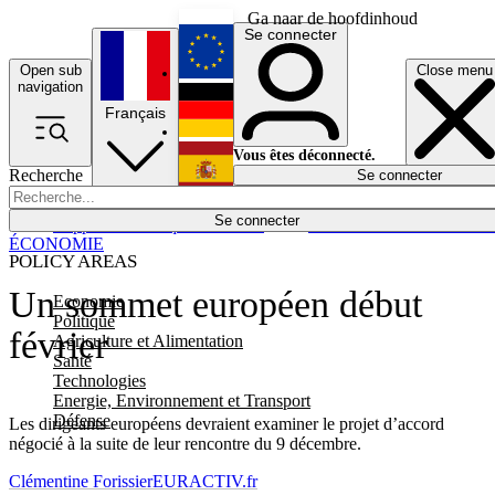
Ga naar de hoofdinhoud
Se connecter
Open sub
Close menu
English
navigation
Français
Deutsch
Vous êtes déconnecté.
Recherche
Se connecter
Español
Lumières éteintes
Se connecter
Rapporteur
Politique
Économie
Newsletters
Evénements
Em
ÉCONOMIE
POLICY AREAS
Un sommet européen début
Economie
Politique
février
Agriculture et Alimentation
Santé
Technologies
Energie, Environnement et Transport
Défense
Les dirigeants européens devraient examiner le projet d’accord
négocié à la suite de leur rencontre du 9 décembre.
Clémentine Forissier
EURACTIV.fr