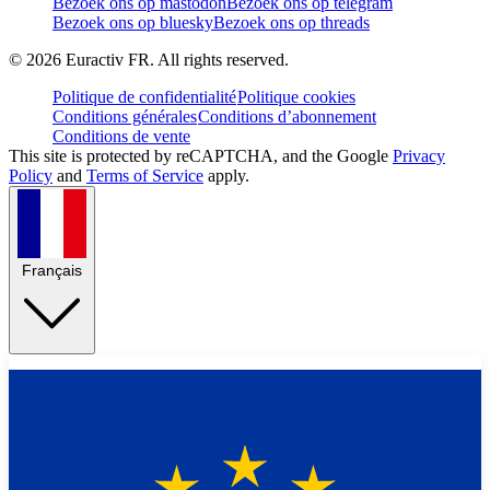
Bezoek ons op mastodon
Bezoek ons op telegram
Bezoek ons op bluesky
Bezoek ons op threads
©
2026
Euractiv FR. All rights reserved.
Politique de confidentialité
Politique cookies
Conditions générales
Conditions d’abonnement
Conditions de vente
This site is protected by reCAPTCHA, and the Google
Privacy
Policy
and
Terms of Service
apply.
Français