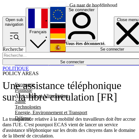
Ga naar de hoofdinhoud
Se connecter
Open sub
Close menu
English
navigation
Français
Deutsch
Vous êtes déconnecté.
Recherche
Se connecter
Español
Lumières éteintes
Se connecter
Rapporteur
Politique
Économie
Newsletters
Evénements
Em
POLITIQUE
POLICY AREAS
Une assistance téléphonique
Economie
Politique
sur la libre circulation [FR]
Agriculture et Alimentation
Santé
Technologies
Energie, Environnement et Transport
Défense
La transparence relative à la mobilité des travailleurs doit être accrue
dans l'UE. C'est pourquoi ECAS vient de lancer un service
d'assistance téléphonique sur les droits des citoyens dans le domaine
de la liberté de circulation.