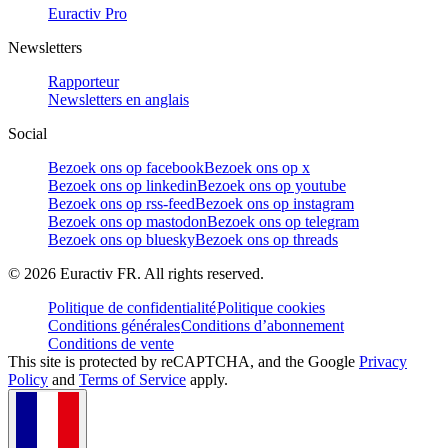
Euractiv Pro
Newsletters
Rapporteur
Newsletters en anglais
Social
Bezoek ons op facebook
Bezoek ons op x
Bezoek ons op linkedin
Bezoek ons op youtube
Bezoek ons op rss-feed
Bezoek ons op instagram
Bezoek ons op mastodon
Bezoek ons op telegram
Bezoek ons op bluesky
Bezoek ons op threads
©
2026
Euractiv FR. All rights reserved.
Politique de confidentialité
Politique cookies
Conditions générales
Conditions d’abonnement
Conditions de vente
This site is protected by reCAPTCHA, and the Google
Privacy
Policy
and
Terms of Service
apply.