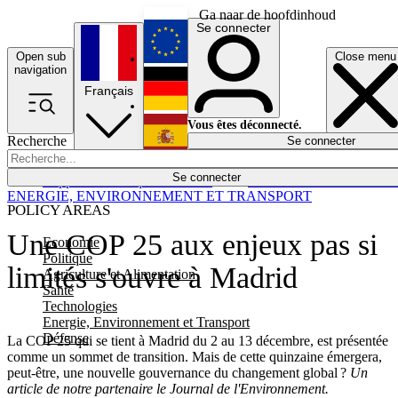
Ga naar de hoofdinhoud
Se connecter
Open sub
Close menu
English
navigation
Français
Deutsch
Vous êtes déconnecté.
Recherche
Se connecter
Español
Lumières éteintes
Se connecter
Rapporteur
Politique
Économie
Newsletters
Evénements
Em
ENERGIE, ENVIRONNEMENT ET TRANSPORT
POLICY AREAS
Une COP 25 aux enjeux pas si
Economie
Politique
limités s'ouvre à Madrid
Agriculture et Alimentation
Santé
Technologies
Energie, Environnement et Transport
Défense
La COP 25 qui se tient à Madrid du 2 au 13 décembre, est présentée
comme un sommet de transition. Mais de cette quinzaine émergera,
peut-être, une nouvelle gouvernance du changement global ?
Un
article de notre partenaire le Journal de l'Environnement.