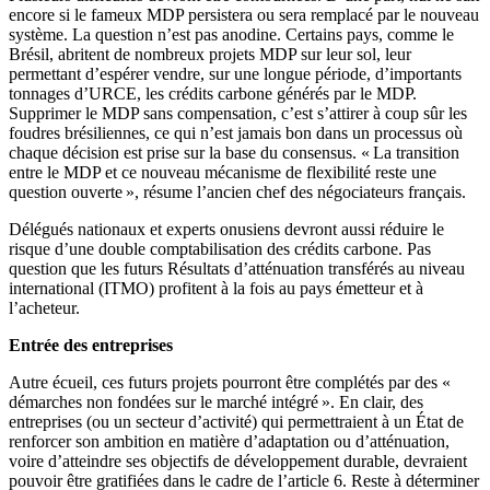
encore si le fameux MDP persistera ou sera remplacé par le nouveau
système. La question n’est pas anodine. Certains pays, comme le
Brésil, abritent de nombreux projets MDP sur leur sol, leur
permettant d’espérer vendre, sur une longue période, d’importants
tonnages d’URCE, les crédits carbone générés par le MDP.
Supprimer le MDP sans compensation, c’est s’attirer à coup sûr les
foudres brésiliennes, ce qui n’est jamais bon dans un processus où
chaque décision est prise sur la base du consensus. « La transition
entre le MDP et ce nouveau mécanisme de flexibilité reste une
question ouverte », résume l’ancien chef des négociateurs français.
Délégués nationaux et experts onusiens devront aussi réduire le
risque d’une double comptabilisation des crédits carbone. Pas
question que les futurs Résultats d’atténuation transférés au niveau
international (ITMO) profitent à la fois au pays émetteur et à
l’acheteur.
Entrée des entreprises
Autre écueil, ces futurs projets pourront être complétés par des «
démarches non fondées sur le marché intégré ». En clair, des
entreprises (ou un secteur d’activité) qui permettraient à un État de
renforcer son ambition en matière d’adaptation ou d’atténuation,
voire d’atteindre ses objectifs de développement durable, devraient
pouvoir être gratifiées dans le cadre de l’article 6. Reste à déterminer