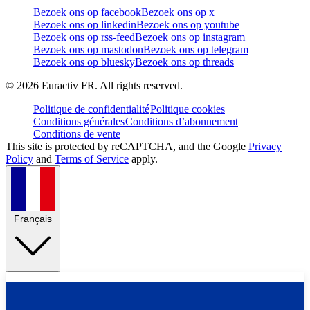
Bezoek ons op facebook
Bezoek ons op x
Bezoek ons op linkedin
Bezoek ons op youtube
Bezoek ons op rss-feed
Bezoek ons op instagram
Bezoek ons op mastodon
Bezoek ons op telegram
Bezoek ons op bluesky
Bezoek ons op threads
©
2026
Euractiv FR. All rights reserved.
Politique de confidentialité
Politique cookies
Conditions générales
Conditions d’abonnement
Conditions de vente
This site is protected by reCAPTCHA, and the Google
Privacy
Policy
and
Terms of Service
apply.
Français