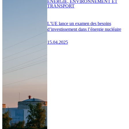
ENERGIE, ENVIRONNEMENT ET
TRANSPORT
L’UE lance un examen des besoins
d’investissement dans l’énergie nucléaire
15.04.2025