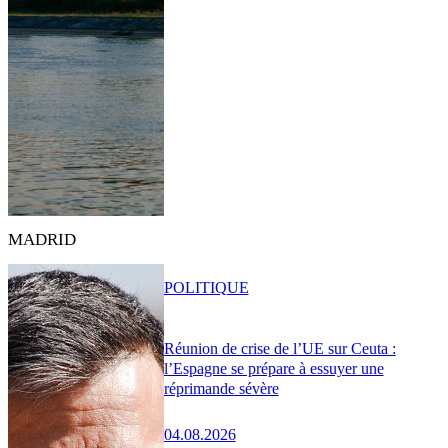
MADRID
POLITIQUE
Réunion de crise de l’UE sur Ceuta :
l’Espagne se prépare à essuyer une
réprimande sévère
04.08.2026