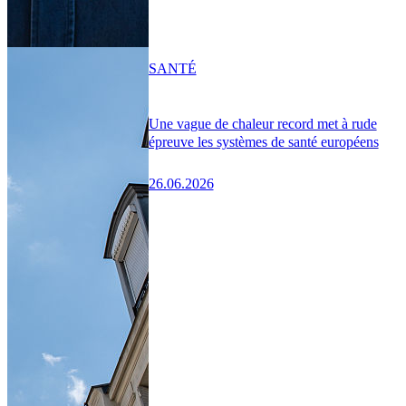
SANTÉ
Une vague de chaleur record met à rude
épreuve les systèmes de santé européens
26.06.2026