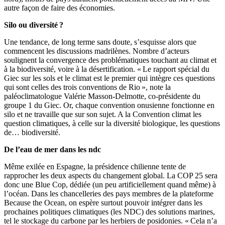
autre façon de faire des économies.
Silo ou diversité ?
Une tendance, de long terme sans doute, s’esquisse alors que
commencent les discussions madrilènes. Nombre d’acteurs
soulignent la convergence des problématiques touchant au climat et
à la biodiversité, voire à la désertification. « Le rapport spécial du
Giec sur les sols et le climat est le premier qui intègre ces questions
qui sont celles des trois conventions de Rio », note la
paléoclimatologue Valérie Masson-Delmotte, co-présidente du
groupe 1 du Giec. Or, chaque convention onusienne fonctionne en
silo et ne travaille que sur son sujet. A la Convention climat les
question climatiques, à celle sur la diversité biologique, les questions
de… biodiversité.
De l’eau de mer dans les ndc
Même exilée en Espagne, la présidence chilienne tente de
rapprocher les deux aspects du changement global. La COP 25 sera
donc une Blue Cop, dédiée (un peu artificiellement quand même) à
l’océan. Dans les chancelleries des pays membres de la plateforme
Because the Ocean, on espère surtout pouvoir intégrer dans les
prochaines politiques climatiques (les NDC) des solutions marines,
tel le stockage du carbone par les herbiers de posidonies. « Cela n’a