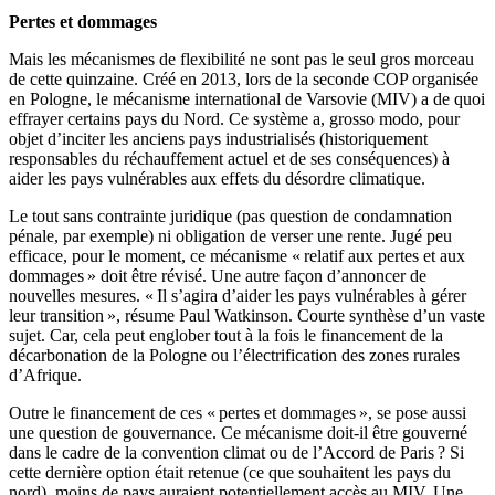
Pertes et dommages
Mais les mécanismes de flexibilité ne sont pas le seul gros morceau
de cette quinzaine. Créé en 2013, lors de la seconde COP organisée
en Pologne, le mécanisme international de Varsovie (MIV) a de quoi
effrayer certains pays du Nord. Ce système a, grosso modo, pour
objet d’inciter les anciens pays industrialisés (historiquement
responsables du réchauffement actuel et de ses conséquences) à
aider les pays vulnérables aux effets du désordre climatique.
Le tout sans contrainte juridique (pas question de condamnation
pénale, par exemple) ni obligation de verser une rente. Jugé peu
efficace, pour le moment, ce mécanisme « relatif aux pertes et aux
dommages » doit être révisé. Une autre façon d’annoncer de
nouvelles mesures. « Il s’agira d’aider les pays vulnérables à gérer
leur transition », résume Paul Watkinson. Courte synthèse d’un vaste
sujet. Car, cela peut englober tout à la fois le financement de la
décarbonation de la Pologne ou l’électrification des zones rurales
d’Afrique.
Outre le financement de ces « pertes et dommages », se pose aussi
une question de gouvernance. Ce mécanisme doit-il être gouverné
dans le cadre de la convention climat ou de l’Accord de Paris ? Si
cette dernière option était retenue (ce que souhaitent les pays du
nord), moins de pays auraient potentiellement accès au MIV. Une