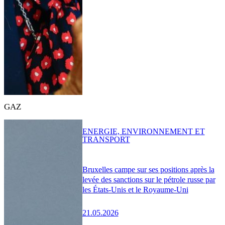
GAZ
ENERGIE, ENVIRONNEMENT ET
TRANSPORT
Bruxelles campe sur ses positions après la
levée des sanctions sur le pétrole russe par
les États-Unis et le Royaume-Uni
21.05.2026