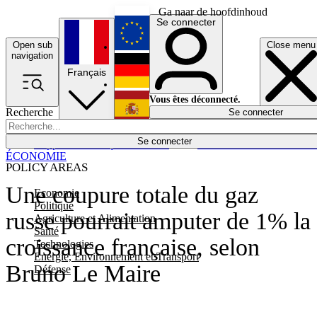
Ga naar de hoofdinhoud
Se connecter
Open sub
Close menu
English
navigation
Français
Deutsch
Vous êtes déconnecté.
Recherche
Se connecter
Español
Lumières éteintes
Se connecter
Rapporteur
Politique
Économie
Newsletters
Evénements
Em
ÉCONOMIE
POLICY AREAS
Une coupure totale du gaz
Economie
Politique
russe pourrait amputer de 1% la
Agriculture et Alimentation
Santé
croissance française, selon
Technologies
Energie, Environnement et Transport
Bruno Le Maire
Défense