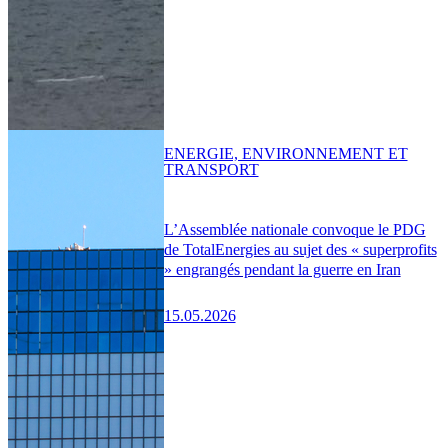
ENERGIE, ENVIRONNEMENT ET
TRANSPORT
L’Assemblée nationale convoque le PDG
de TotalEnergies au sujet des « superprofits
» engrangés pendant la guerre en Iran
15.05.2026