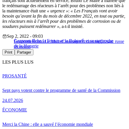
français sont actuellement en service, Bruno Le Maire a martelé que
le redémarrage des réacteurs à l’arrêt pour des problèmes non liés à
la maintenance était une
« urgence »
:
« Les Français vont avoir
besoin qu’avant la fin du mois de décembre 2022, en tout ou partie,
les réacteurs mis à l’arrêt pour des problèmes de corrosion ou de
soudures puissent redémarrer »
, a-t-il insisté.
Sep 2, 2022 - 09:03
Gazprom lâche la France et la Bulgarie et se rapproche
Économie
Bruno Le Maire
Croissance
Économie
Gaz
gaz russe
de la Hongrie
récession
Print
Partager
LES PLUS LUS
PRO
SANTÉ
Sept pays votent contre le programme de santé de la Commission
24.07.2026
ÉCONOMIE
Merci la Chine : elle a sauvé l’économie mondiale