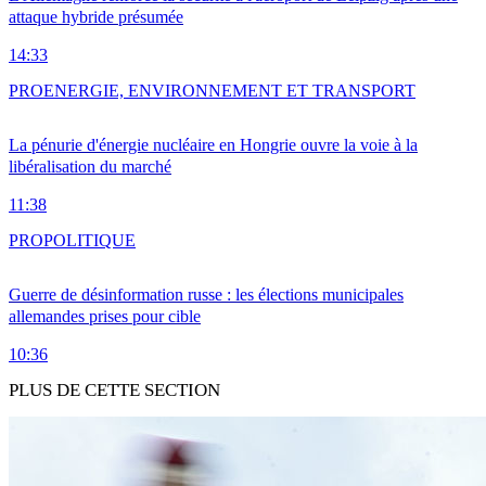
attaque hybride présumée
14:33
PRO
ENERGIE, ENVIRONNEMENT ET TRANSPORT
La pénurie d'énergie nucléaire en Hongrie ouvre la voie à la
libéralisation du marché
11:38
PRO
POLITIQUE
Guerre de désinformation russe : les élections municipales
allemandes prises pour cible
10:36
PLUS DE CETTE SECTION