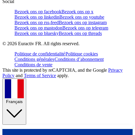
Social
Bezoek ons op facebook
Bezoek ons op x
Bezoek ons op linkedin
Bezoek ons op youtube
Bezoek ons op rss-feed
Bezoek ons op instagram
Bezoek ons op mastodon
Bezoek ons op telegram
Bezoek ons op bluesky
Bezoek ons op threads
©
2026
Euractiv FR. All rights reserved.
Politique de confidentialité
Politique cookies
Conditions générales
Conditions d’abonnement
Conditions de vente
This site is protected by reCAPTCHA, and the Google
Privacy
Policy
and
Terms of Service
apply.
Français