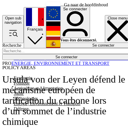
Ga naar de hoofdinhoud
Se connecter
Open sub
Close menu
English
navigation
Français
Deutsch
Vous êtes déconnecté.
Recherche
Se connecter
Español
Lumières éteintes
Se connecter
Rapporteur
Politique
Économie
Newsletters
Evénements
Em
PRO
ENERGIE, ENVIRONNEMENT ET TRANSPORT
POLICY AREAS
Ursula von der Leyen défend le
Economie
Politique
mécanisme européen de
Agriculture et Alimentation
Santé
tarification du carbone lors
Technologies
Energie, Environnement et Transport
d’un sommet de l’industrie
Défense
chimique