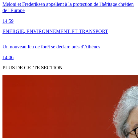
Meloni et Frederiksen appellent à la protection de l'héritage chrétien
de l'Europe
14:59
ENERGIE, ENVIRONNEMENT ET TRANSPORT
Un nouveau feu de forêt se déclare près d'Athènes
14:06
PLUS DE CETTE SECTION