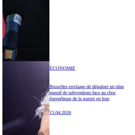
ÉCONOMIE
Bruxelles envisage de dégainer un plan
massif de subventions face au choc
énergétique de la guerre en Iran
15.04.2026