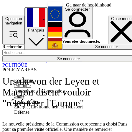
Ga naar de hoofdinhoud
Se connecter
Open sub
Close menu
English
navigation
Français
Deutsch
Vous êtes déconnecté.
Recherche
Se connecter
Español
Lumières éteintes
Se connecter
Rapporteur
Politique
Économie
Newsletters
Evénements
Em
POLITIQUE
POLICY AREAS
Ursula von der Leyen et
Economie
Politique
Macron disent vouloir
Agriculture et Alimentation
Santé
"régénérer l'Europe"
Technologies
Energie, Environnement et Transport
Défense
La nouvelle présidente de la Commission européenne a choisi Paris
pour sa première visite officielle. Une manière de remercier