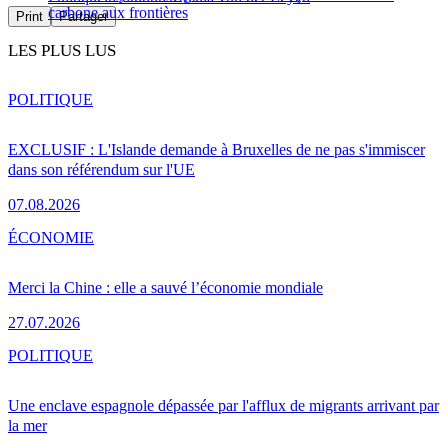
carbone aux frontières
Print
Partager
LES PLUS LUS
POLITIQUE
EXCLUSIF : L'Islande demande à Bruxelles de ne pas s'immiscer
dans son référendum sur l'UE
07.08.2026
ÉCONOMIE
Merci la Chine : elle a sauvé l’économie mondiale
27.07.2026
POLITIQUE
Une enclave espagnole dépassée par l'afflux de migrants arrivant par
la mer