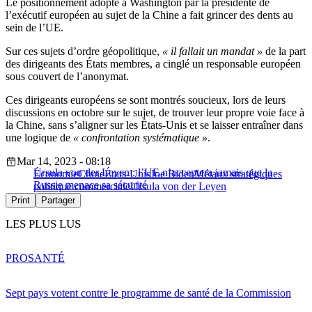
Le positionnement adopté à Washington par la présidente de
l’exécutif européen au sujet de la Chine a fait grincer des dents au
sein de l’UE.
Sur ces sujets d’ordre géopolitique,
« il fallait un mandat »
de la part
des dirigeants des États membres, a cinglé un responsable européen
sous couvert de l’anonymat.
Ces dirigeants européens se sont montrés soucieux, lors de leurs
discussions en octobre sur le sujet, de trouver leur propre voie face à
la Chine, sans s’aligner sur les États-Unis et se laisser entraîner dans
une logique de
« confrontation systématique »
.
Mar 14, 2023 - 08:18
Ursula von der Leyen : l’UE n’acceptera jamais que la
Économie
Chine
États-Unis
Joe Biden
Métaux stratégiques
Russie menace sa sécurité
politique commerciale
Ursula von der Leyen
Print
Partager
LES PLUS LUS
PRO
SANTÉ
Sept pays votent contre le programme de santé de la Commission