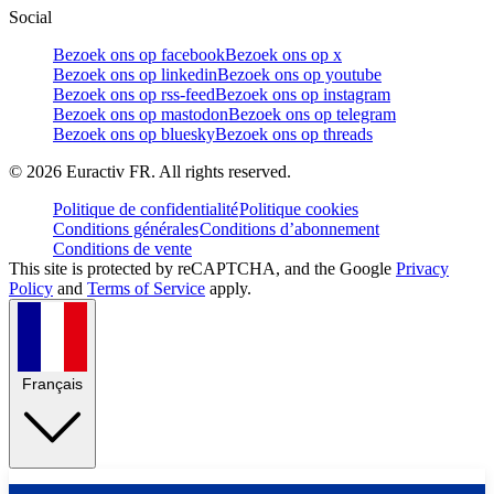
Social
Bezoek ons op facebook
Bezoek ons op x
Bezoek ons op linkedin
Bezoek ons op youtube
Bezoek ons op rss-feed
Bezoek ons op instagram
Bezoek ons op mastodon
Bezoek ons op telegram
Bezoek ons op bluesky
Bezoek ons op threads
©
2026
Euractiv FR. All rights reserved.
Politique de confidentialité
Politique cookies
Conditions générales
Conditions d’abonnement
Conditions de vente
This site is protected by reCAPTCHA, and the Google
Privacy
Policy
and
Terms of Service
apply.
Français