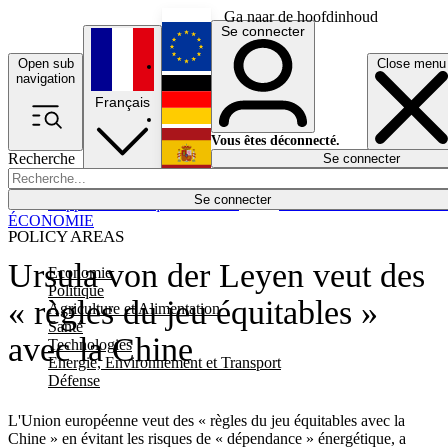
Ga naar de hoofdinhoud
Se connecter
Open sub
Close menu
English
navigation
Français
Deutsch
Vous êtes déconnecté.
Recherche
Se connecter
Español
Lumières éteintes
Se connecter
Rapporteur
Politique
Économie
Newsletters
Evénements
Em
ÉCONOMIE
POLICY AREAS
Ursula von der Leyen veut des
Economie
Politique
« règles du jeu équitables »
Agriculture et Alimentation
Santé
avec la Chine
Technologies
Energie, Environnement et Transport
Défense
L'Union européenne veut des « règles du jeu équitables avec la
Chine » en évitant les risques de « dépendance » énergétique, a