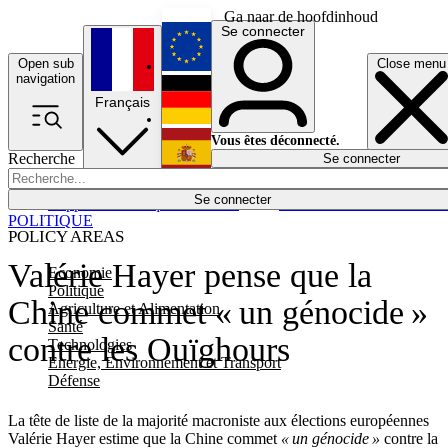
Ga naar de hoofdinhoud
Se connecter
Open sub
Close menu
English
navigation
Français
Deutsch
Vous êtes déconnecté.
Recherche
Se connecter
Español
Lumières éteintes
Se connecter
Rapporteur
Politique
Économie
Newsletters
Evénements
Em
POLITIQUE
POLICY AREAS
Valérie Hayer pense que la
Economie
Politique
Chine commet « un génocide »
Agriculture et Alimentation
Santé
contre les Ouïghours
Technologies
Energie, Environnement et Transport
Défense
La tête de liste de la majorité macroniste aux élections européennes
Valérie Hayer estime que la Chine commet
« un génocide »
contre la