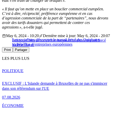
était
« en train de changer de braquet ».
« Il faut qu’on mette en place un bouclier commercial européen.
C’est à dire, réciprocité, préférence européenne et en cas
d’agression commerciale de la part de “partenaires”, nous devons
avoir des tarifs douaniers qui permettent de contrer ces
agressions »,
a-t-elle jugé.
May 6, 2024 - 10:20
Dernière mise à jour: May 6, 2024 - 20:07
Les socialistes dénoncent le travail forcé des Ouïghours
Politique
Chine
génocide
International
Ouïghours
travail forcé
au bénéfice d’entreprises européennes
Valérie Hayer
Print
Partager
LES PLUS LUS
POLITIQUE
EXCLUSIF : L'Islande demande à Bruxelles de ne pas s'immiscer
dans son référendum sur l'UE
07.08.2026
ÉCONOMIE