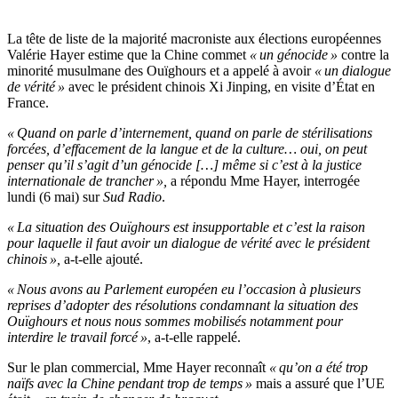
La tête de liste de la majorité macroniste aux élections européennes
Valérie Hayer estime que la Chine commet
« un génocide »
contre la
minorité musulmane des Ouïghours et a appelé à avoir
« un dialogue
de vérité »
avec le président chinois Xi Jinping, en visite d’État en
France.
« Quand on parle d’internement, quand on parle de stérilisations
forcées, d’effacement de la langue et de la culture… oui, on peut
penser qu’il s’agit d’un génocide […] même si c’est à la justice
internationale de trancher »,
a répondu Mme Hayer, interrogée
lundi (6 mai) sur
Sud Radio
.
« La situation des Ouïghours est insupportable et c’est la raison
pour laquelle il faut avoir un dialogue de vérité avec le président
chinois »,
a-t-elle ajouté.
« Nous avons au Parlement européen eu l’occasion à plusieurs
reprises d’adopter des résolutions condamnant la situation des
Ouïghours et nous nous sommes mobilisés notamment pour
interdire le travail forcé »
, a-t-elle rappelé.
Sur le plan commercial, Mme Hayer reconnaît
« qu’on a été trop
naïfs avec la Chine pendant trop de temps »
mais a assuré que l’UE