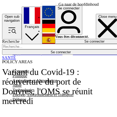
Ga naar de hoofdinhoud
Se connecter
Open sub
Close menu
English
navigation
Français
Deutsch
Vous êtes déconnecté.
Recherche
Se connecter
Español
Lumières éteintes
Se connecter
Rapporteur
Politique
Économie
Newsletters
Evénements
Em
SANTÉ
POLICY AREAS
Variant du Covid-19 :
Economie
Politique
réouverture du port de
Agriculture et Alimentation
Santé
Douvres, l'OMS se réunit
Technologies
Energie, Environnement et Transport
mercredi
Défense