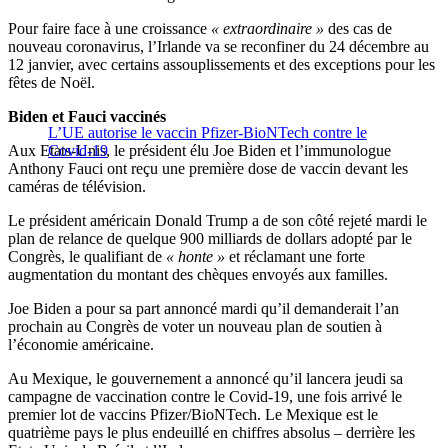
Pour faire face à une croissance
« extraordinaire »
des cas de
nouveau coronavirus, l’Irlande va se reconfiner du 24 décembre au
12 janvier, avec certains assouplissements et des exceptions pour les
fêtes de Noël.
Biden et Fauci vaccinés
L’UE autorise le vaccin Pfizer-BioNTech contre le
Aux Etats-Unis, le président élu Joe Biden et l’immunologue
Covid-19
Anthony Fauci ont reçu une première dose de vaccin devant les
caméras de télévision.
Le président américain Donald Trump a de son côté rejeté mardi le
plan de relance de quelque 900 milliards de dollars adopté par le
Congrès, le qualifiant de
« honte »
et réclamant une forte
augmentation du montant des chèques envoyés aux familles.
Joe Biden a pour sa part annoncé mardi qu’il demanderait l’an
prochain au Congrès de voter un nouveau plan de soutien à
l’économie américaine.
Au Mexique, le gouvernement a annoncé qu’il lancera jeudi sa
campagne de vaccination contre le Covid-19, une fois arrivé le
premier lot de vaccins Pfizer/BioNTech. Le Mexique est le
quatrième pays le plus endeuillé en chiffres absolus – derrière les