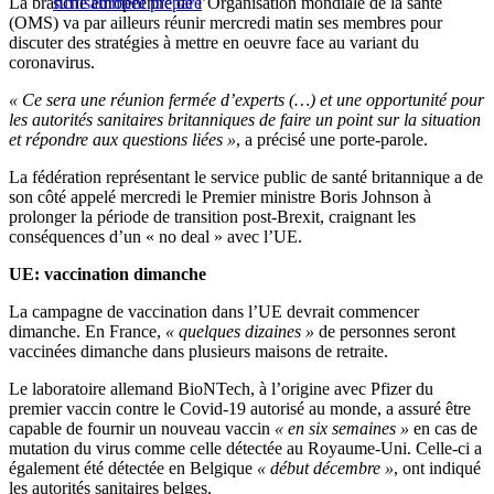
La branche européenne de l’Organisation mondiale de la santé
suffisamment préparé
(OMS) va par ailleurs réunir mercredi matin ses membres pour
discuter des stratégies à mettre en oeuvre face au variant du
coronavirus.
« Ce sera une réunion fermée d’experts (…) et une opportunité pour
les autorités sanitaires britanniques de faire un point sur la situation
et répondre aux questions liées »
, a précisé une porte-parole.
La fédération représentant le service public de santé britannique a de
son côté appelé mercredi le Premier ministre Boris Johnson à
prolonger la période de transition post-Brexit, craignant les
conséquences d’un « no deal » avec l’UE.
UE: vaccination dimanche
La campagne de vaccination dans l’UE devrait commencer
dimanche. En France,
« quelques dizaines »
de personnes seront
vaccinées dimanche dans plusieurs maisons de retraite.
Le laboratoire allemand BioNTech, à l’origine avec Pfizer du
premier vaccin contre le Covid-19 autorisé au monde, a assuré être
capable de fournir un nouveau vaccin
« en six semaines »
en cas de
mutation du virus comme celle détectée au Royaume-Uni. Celle-ci a
également été détectée en Belgique
« début décembre »
, ont indiqué
les autorités sanitaires belges.