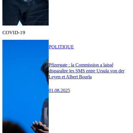
COVID-19
POLITIQUE
Pfizergate : la Commission a laissé
disparaître les SMS entre Ursula von der
Leyen et Albert Bourla
01.08.2025