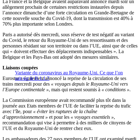
La France et la Belgique avaient auparavant annoncé mardi soir un
allègement prochain de certaines restrictions instaurées depuis
l’annonce dimanche d’une forte circulation en Grande-Bretagne de
cette nouvelle souche du Covid-19, dont la transmission est 40% à
70% plus importante selon Londres.
Paris a autorisé dès mercredi, sous réserve de test négatif au variant
du Covid, le retour du Royaume-Uni de ses ressortissants et des
personnes résidant sur son territoire ou dans l’UE, ainsi que de celles
qui « doivent effectuer des déplacements indispensables ». La
Belgique et les Pays-Bas ont adopté des mesures similaires.
Liaisons coupées
Variante du coronavirus au Royaume-Uni. Ce que l’on
Eurostar a également annoncé la reprise de la circulation de ses
sait sur le B.1.1.7
trains mercredi pour des
« voyages depuis le Royaume-Uni vers
l’Europe continentale »
, mais qui restent soumis à
« conditions »
.
La Commission européenne avait recommandé plus tôt dans la
journée aux Etats membres de l’UE de faciliter la reprise du trafic
avec l’île, pour
« éviter les ruptures de la chaîne
d’approvisionnement »
et pour les
« voyages essentiels »
,
recommandation qui vise à permettre à des milliers de citoyens de
l’UE et du Royaume-Uni de rentrer chez eux.
Les ambassadeurs des 27 pays membres de l’UE ont examiné mardi