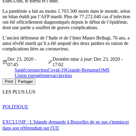
Etats-Unis, le Brésil et l’Inde.
La pandémie a fait au moins 1.703.500 morts dans le monde, selon
un bilan établi par l’AFP mardi. Plus de 77.272.040 cas d’infection
ont été officiellement diagnostiqués depuis le début de l’épidémie,
dont une partie a souffert de graves complications.
L’ancien défenseur de l’Italie et de l’Inter Mauro Bellugi, 70 ans, a
ainsi révélé mardi qu’il a été amputé des deux jambes en raison de
complications liées au coronavirus.
Dec 23, 2020 -
Dernière mise à jour: Dec 23, 2020 -
07:45
17:02
Santé
coronavirus
Covid-19
Grande-Bretagne
OMS
Union européenne
vaccin
virus
Print
Partager
LES PLUS LUS
POLITIQUE
EXCLUSIF : L'Islande demande à Bruxelles de ne pas s'immiscer
dans son référendum sur l'UE