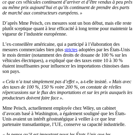
ce que ces véhicules continuent d’arriver et d’être vendus à peu près
au même prix aujourd’hui et qu’ils continuent de prendre des parts
de marché aux constructeurs européens. »
D’après Mme Peisch, ces mesures sont un bon début, mais elle reste
plutôt sceptique quant à leur efficacité à long terme pour maintenir la
vigueur de l’industrie européenne.
L’ex-conseillère américaine, qui a participé à l’élaboration des
mesures commerciales bien plus
strictes
adoptées par les États-Unis
le mois dernier (notamment des droits de douane de 100 % sur les
véhicules électriques), a expliqué que des taxes entre 10 à 30 %
étaient insuffisantes pour influencer les importations chinoises dans
son pays.
« Cela n’a tout simplement pas d’effet »
, a-t-elle insisté.
« Mais avec
des taxes de 100 %, 150 % voire 200 %, on constate de réelles
répercussions sur le flux des importations et sur les prix auxquels les
producteurs doivent faire face »
.
Mme Peisch, actuellement employée chez Wiley, un cabinet
d’avocats basé à Washington, a également souligné que les États-
Unis avaient un intérêt géostratégique à veiller à ce que leur
partenaire transatlantique, l’UE, conserve sa capacité industrielle.
« Je pense qu’il est important pour les États-Unis que les