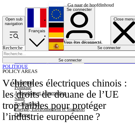
Ga naar de hoofdinhoud
Se connecter
Open sub
Close menu
English
navigation
Français
Deutsch
Vous êtes déconnecté.
Recherche
Se connecter
Español
Lumières éteintes
Se connecter
Rapporteur
Politique
Économie
Newsletters
Evénements
Em
POLITIQUE
POLICY AREAS
Véhicules électriques chinois :
Economie
Politique
les droits de douane de l’UE
Agriculture et Alimentation
Santé
trop faibles pour protéger
Technologies
Energie, Environnement et Transport
l’industrie européenne ?
Défense