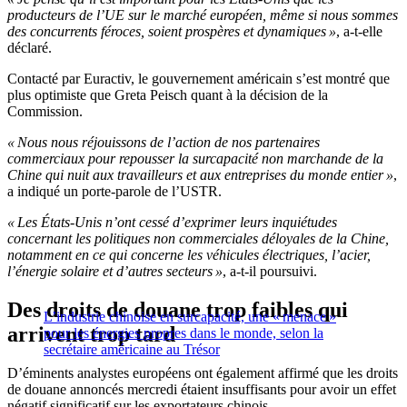
producteurs de l’UE sur le marché européen, même si nous sommes
des concurrents féroces, soient prospères et dynamiques »
, a-t-elle
déclaré.
Contacté par Euractiv, le gouvernement américain s’est montré que
plus optimiste que Greta Peisch quant à la décision de la
Commission.
« Nous nous réjouissons de l’action de nos partenaires
commerciaux pour repousser la surcapacité non marchande de la
Chine qui nuit aux travailleurs et aux entreprises du monde entier »
,
a indiqué un porte-parole de l’USTR.
« Les États-Unis n’ont cessé d’exprimer leurs inquiétudes
concernant les politiques non commerciales déloyales de la Chine,
notamment en ce qui concerne les véhicules électriques, l’acier,
l’énergie solaire et d’autres secteurs »
, a-t-il poursuivi.
Des droits de douane trop faibles qui
L’industrie chinoise en surcapacité, une « menace »
arrivent trop tard
pour les énergies propres dans le monde, selon la
secrétaire américaine au Trésor
D’éminents analystes européens ont également affirmé que les droits
de douane annoncés mercredi étaient insuffisants pour avoir un effet
négatif significatif sur les exportateurs chinois.