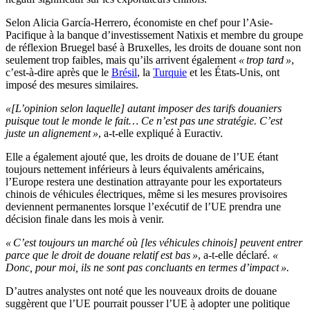
Selon Alicia García-Herrero, économiste en chef pour l’Asie-
Pacifique à la banque d’investissement Natixis et membre du groupe
de réflexion Bruegel basé à Bruxelles, les droits de douane sont non
seulement trop faibles, mais qu’ils arrivent également
« trop tard »
,
c’est-à-dire après que le
Brésil
, la
Turquie
et les États-Unis, ont
imposé des mesures similaires.
«[L’opinion selon laquelle] autant imposer des tarifs douaniers
puisque tout le monde le fait… Ce n’est pas une stratégie. C’est
juste un alignement »
, a-t-elle expliqué à Euractiv.
Elle a également ajouté que, les droits de douane de l’UE étant
toujours nettement inférieurs à leurs équivalents américains,
l’Europe restera une destination attrayante pour les exportateurs
chinois de véhicules électriques, même si les mesures provisoires
deviennent permanentes lorsque l’exécutif de l’UE prendra une
décision finale dans les mois à venir.
« C’est toujours un marché où [les véhicules chinois] peuvent entrer
parce que le droit de douane relatif est bas »
, a-t-elle déclaré.
«
Donc, pour moi, ils ne sont pas concluants en termes d’impact ».
D’autres analystes ont noté que les nouveaux droits de douane
suggèrent que l’UE pourrait pousser l’UE à adopter une politique