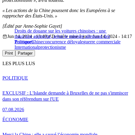
protectionnisme »
, a-t-il soutenu.
« Les actions de la Chine poussent donc les Européens à se
rapprocher des États-Unis. »
[Édité par Anne-Sophie Gayet]
Droits de douane sur les voitures chinoises : une
Jun 14, 2024 - 13:49
mauvaise approche, selon le ministre allemand des
Dernière mise à jour: Jun 14, 2024 - 14:17
Transports
Politique
Chine
concurrence déloyale
guerre commerciale
International
protectionisme
Print
Partager
LES PLUS LUS
POLITIQUE
EXCLUSIF : L'Islande demande à Bruxelles de ne pas s'immiscer
dans son référendum sur l'UE
07.08.2026
ÉCONOMIE
Merci la Chine : elle a sauvé l’économie mondiale