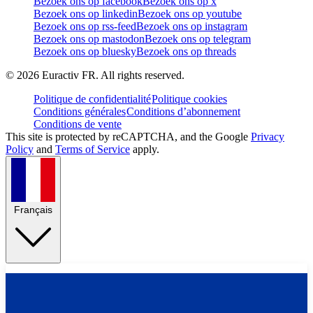
Bezoek ons op facebook
Bezoek ons op x
Bezoek ons op linkedin
Bezoek ons op youtube
Bezoek ons op rss-feed
Bezoek ons op instagram
Bezoek ons op mastodon
Bezoek ons op telegram
Bezoek ons op bluesky
Bezoek ons op threads
©
2026
Euractiv FR. All rights reserved.
Politique de confidentialité
Politique cookies
Conditions générales
Conditions d’abonnement
Conditions de vente
This site is protected by reCAPTCHA, and the Google
Privacy
Policy
and
Terms of Service
apply.
Français