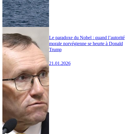
Le paradoxe du Nobel : quand l’autorité
morale norvégienne se heurte à Donald
Trump
21.01.2026