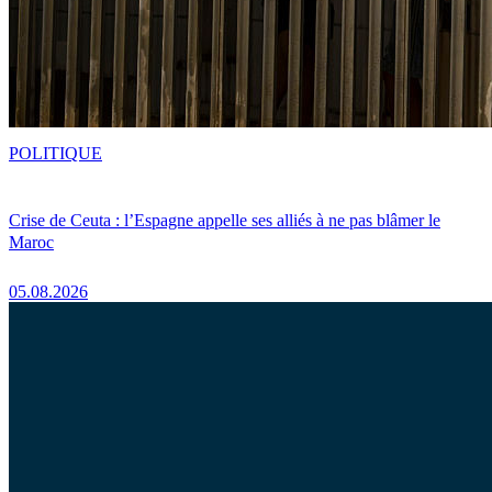
POLITIQUE
Crise de Ceuta : l’Espagne appelle ses alliés à ne pas blâmer le
Maroc
05.08.2026