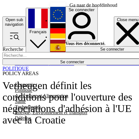
Ga naar de hoofdinhoud
Se connecter
Open sub
Close menu
English
navigation
Français
Deutsch
Vous êtes déconnecté.
Recherche
Se connecter
Español
Lumières éteintes
Se connecter
Rapporteur
Politique
Économie
Newsletters
Evénements
Em
POLITIQUE
POLICY AREAS
Verheugen définit les
Economie
Politique
conditions pour l'ouverture des
Agriculture et Alimentation
Santé
négociations d'adhésion à l'UE
Technologies
Energie, Environnement et Transport
avec la Croatie
Défense