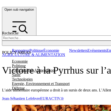
Open sub navigation
Recherche
Rapporteur
Politique
Économie
Newsletters
Evénements
Em
POLICY AREAS
AGRICULTURE & ALIMENTATION
Economie
Politique
Victoire à la Pyrrhus sur l
Agriculture et Alimentation
Santé
Technologies
Energie, Environnement et Transport
Défense
L’aide alimentaire européenne a droit à un sursis de deux ans. L’Alle
Jean-Sébastien Lefebvre
EURACTIV.fr