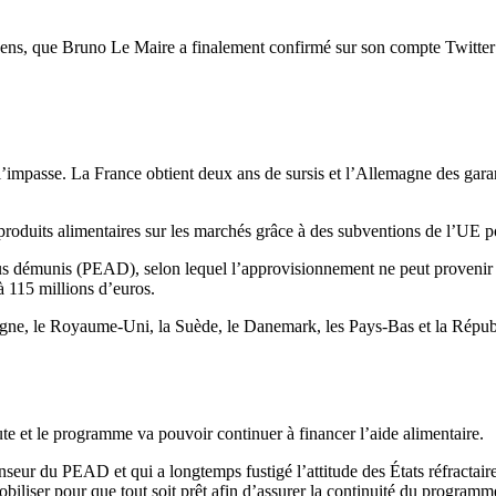
ropéens, que Bruno Le Maire a finalement confirmé sur son compte Twitt
’impasse. La France obtient deux ans de sursis et l’Allemagne des garan
 produits alimentaires sur les marchés grâce à des subventions de l’UE p
s démunis (PEAD), selon lequel l’approvisionnement ne peut provenir q
 115 millions d’euros.
magne, le Royaume-Uni, la Suède, le Danemark, les Pays-Bas et la Républi
ute et le programme va pouvoir continuer à financer l’aide alimentaire.
eur du PEAD et qui a longtemps fustigé l’attitude des États réfractaire
iliser pour que tout soit prêt afin d’assurer la continuité du programme