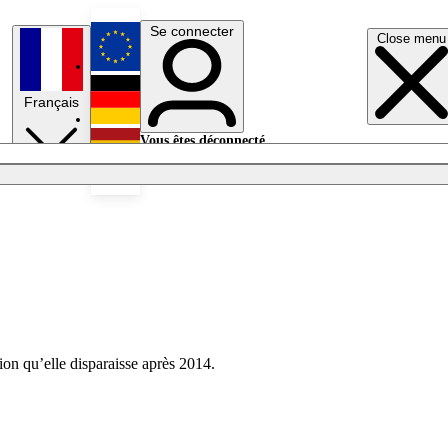
Se connecter
Close menu
English
Français
Deutsch
Vous êtes déconnecté.
Se connecter
Español
Lumières éteintes
on qu’elle disparaisse après 2014.