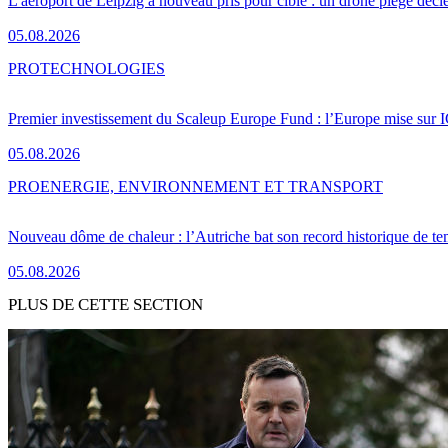
L'aéroport de Leipzig à nouveau pris pour cible : un drone piégé décle
05.08.2026
PRO
TECHNOLOGIES
Premier investissement du Scaleup Europe Fund : l’Europe mise sur
05.08.2026
PRO
ENERGIE, ENVIRONNEMENT ET TRANSPORT
Nouveau dôme de chaleur : l’Autriche bat son record historique de te
05.08.2026
PLUS DE CETTE SECTION