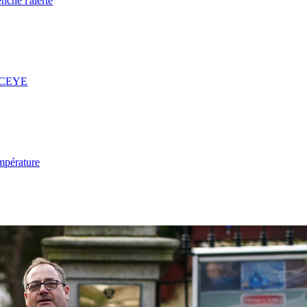
nche l'alerte
 ICEYE
mpérature