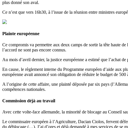
plus donné son aval.
Ce n’est que vers 16h30, à l’issue de la réunion entre ministres eu
Plainte européenne
Ce compromis va permettre aux deux camps de sortir la tête haute de l
l’accord ne sont pas encore connus.
Au mois d’avril dernier, la justice européenne a estimé que l’achat de
En cause, le règlement interne du Programme européen d’aide aux plu
européenne avait annoncé son obligation de réduire le budget de 500 à
A l’origine de cette affaire, une plainté déposée par six pays (l’Alle
compétences nationales.
Commission déjà au travail
Avec cette volte-face allemande, la minorité de blocage au Conseil sa
Le commissaire européen à l’Agriculture, Dacian Ciolos, fervent défens
du déblocage (…). J’ai d’ores et déjà demandé à mes services de se mob