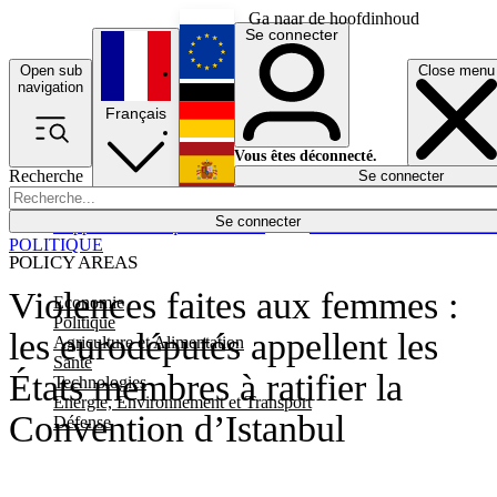
Ga naar de hoofdinhoud
Se connecter
Open sub
Close menu
English
navigation
Français
Deutsch
Vous êtes déconnecté.
Recherche
Se connecter
Español
Lumières éteintes
Se connecter
Rapporteur
Politique
Économie
Newsletters
Evénements
Em
POLITIQUE
POLICY AREAS
Violences faites aux femmes :
Economie
Politique
les eurodéputés appellent les
Agriculture et Alimentation
Santé
États membres à ratifier la
Technologies
Energie, Environnement et Transport
Convention d’Istanbul
Défense