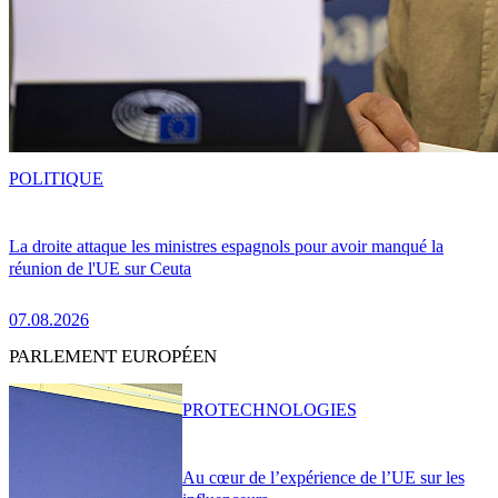
POLITIQUE
La droite attaque les ministres espagnols pour avoir manqué la
réunion de l'UE sur Ceuta
07.08.2026
PARLEMENT EUROPÉEN
PRO
TECHNOLOGIES
Au cœur de l’expérience de l’UE sur les