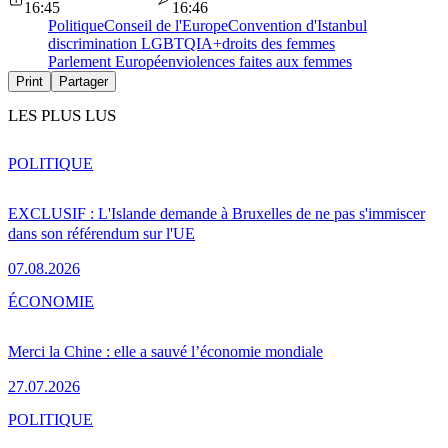
16:45
16:46
Politique
Conseil de l'Europe
Convention d'Istanbul
discrimination LGBTQIA+
droits des femmes
Parlement Européen
violences faites aux femmes
Print
Partager
LES PLUS LUS
POLITIQUE
EXCLUSIF : L'Islande demande à Bruxelles de ne pas s'immiscer
dans son référendum sur l'UE
07.08.2026
ÉCONOMIE
Merci la Chine : elle a sauvé l’économie mondiale
27.07.2026
POLITIQUE