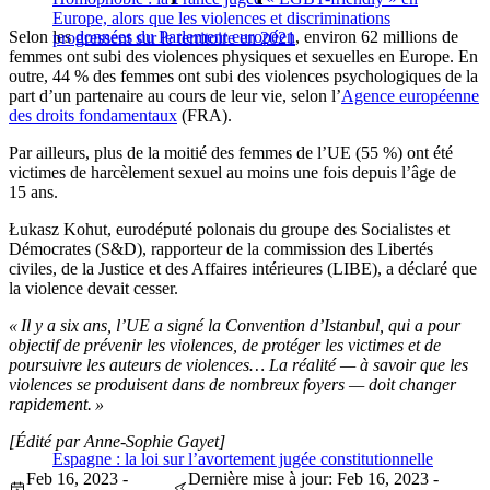
Europe, alors que les violences et discriminations
Selon les
données du Parlement européen
, environ 62 millions de
progressent sur le territoire en 2021
femmes ont subi des violences physiques et sexuelles en Europe. En
outre, 44 % des femmes ont subi des violences psychologiques de la
part d’un partenaire au cours de leur vie, selon l’
Agence européenne
des droits fondamentaux
(FRA).
Par ailleurs, plus de la moitié des femmes de l’UE (55 %) ont été
victimes de harcèlement sexuel au moins une fois depuis l’âge de
15 ans.
Łukasz Kohut, eurodéputé polonais du groupe des Socialistes et
Démocrates (S&D), rapporteur de la commission des Libertés
civiles, de la Justice et des Affaires intérieures (LIBE), a déclaré que
la violence devait cesser.
« Il y a six ans, l’UE a signé la Convention d’Istanbul, qui a pour
objectif de prévenir l
es violences, de protéger les victimes et de
poursuivre les auteurs de violences… La réalité — à savoir que les
violences se produisent dans de nombreux foyers — doit changer
rapidement. »
[Édité par Anne-Sophie Gayet]
Espagne : la loi sur l’avortement jugée constitutionnelle
Feb 16, 2023 -
Dernière mise à jour: Feb 16, 2023 -