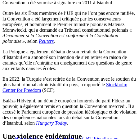
Convention a été soumise à signature en 2011 à Istanbul.
Outre les six États membres de l’UE qui ne l’ont pas encore ratifiée,
la Convention a été largement critiquée par les conservateurs
européens, et notamment le Premier ministre polonais Mateusz
Morawiecki, qui a demandé au Tribunal constitutionnel polonais
«
d’examiner si la Convention est conforme à la Constitution
polonaise »
, selon
Reuters
.
La Pologne a également débattu de son retrait de la Convention
d’Istanbul et a annoncé son intention de s’en retirer en raison de
craintes qu’elle n’entraîne un enseignement des questions de genre
aux enfants dans les écoles.
En 2022, la Turquie s’est retirée de la Convention avec le soutien du
plus haut tribunal administratif du pays, a rapporté le
Stockholm
Center for Freedom
(SCF).
Balázs Hidvéghi, un député européen hongrois du parti Fidesz au
pouvoir, a également remis en question la Convention mercredi. Il a
accusé le Parlement européen de pression idéologique et de violation
des compétences nationales lors du débat sur la Convention
d’Istanbul, selon
Hungary Today
.
Une violence épidémique
Homophobie : la France jugée « LGBT-friendly » en