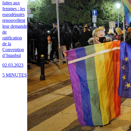
faites aux
femmes : les
eurodéputés
renouvellent
leur demande
de
ratification
de la
Convention
d’Istanbul
02.03.2023
5 MINUTES