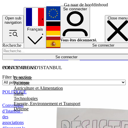
Ga naar de hoofdinhoud
Se connecter
Open sub
Close menu
English
navigation
Français
Deutsch
Vous êtes déconnecté.
Recherche
Se connecter
Español
Lumières éteintes
Se connecter
Rapporteur
Politique
Économie
Newsletters
Evénements
Em
POLICY AREAS
CONVENTION D'ISTANBUL
Filter by section
Economie
Politique
Agriculture et Alimentation
POLITIQUE
Santé
Technologies
Energie, Environnement et Transport
Convention
Défense
d’Istanbul :
des
associations