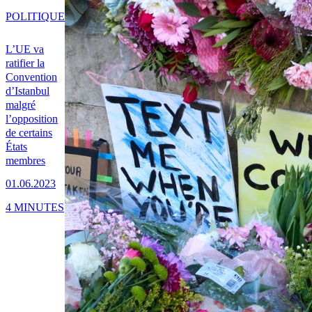
POLITIQUE
L’UE va
ratifier la
Convention
d’Istanbul
malgré
l’opposition
de certains
États
membres
01.06.2023
4 MINUTES