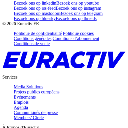
Bezoek ons op linkedin
Bezoek ons op youtube
Bezoek ons op rss-feed
Bezoek ons op instagram
Bezoek ons op mastodon
Bezoek ons op telegram
Bezoek ons op bluesky
Bezoek ons op threads
©
2026
Euractiv FR
Politique de confidentialité
Politique cookies
Conditions générales
Conditions d’abonnement
Conditions de vente
Services
Media Solutions
Projets publics européens
Evénements
Emplois
Agenda
Communiqués de presse
Members’ Circle
À Propos d'Euractiv