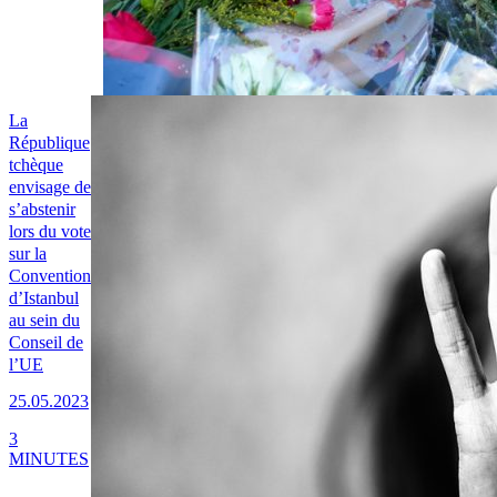
La
République
tchèque
envisage de
s’abstenir
lors du vote
sur la
Convention
d’Istanbul
au sein du
Conseil de
l’UE
25.05.2023
3
MINUTES