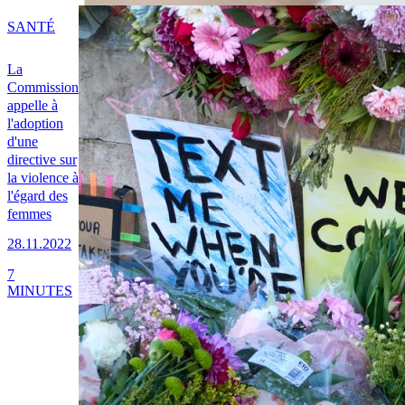
SANTÉ
La
Commission
appelle à
l'adoption
d'une
directive sur
la violence à
l'égard des
femmes
28.11.2022
7
MINUTES