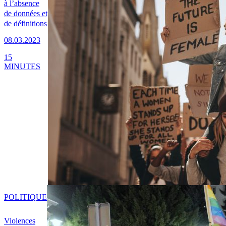
à l’absence
de données et
de définitions
08.03.2023
15
MINUTES
POLITIQUE
Violences