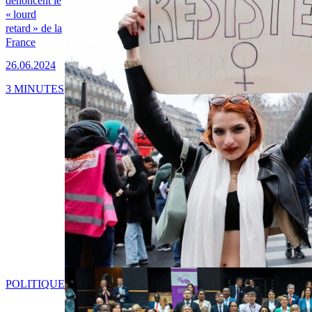
dénoncent le
« lourd
retard » de la
France
26.06.2024
3 MINUTES
POLITIQUE