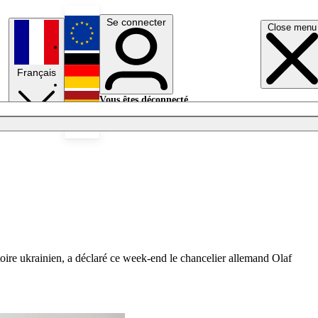
Se connecter
Close menu
English
Français
Deutsch
Vous êtes déconnecté.
Se connecter
Español
Lumières éteintes
toire ukrainien, a déclaré ce week-end le chancelier allemand Olaf