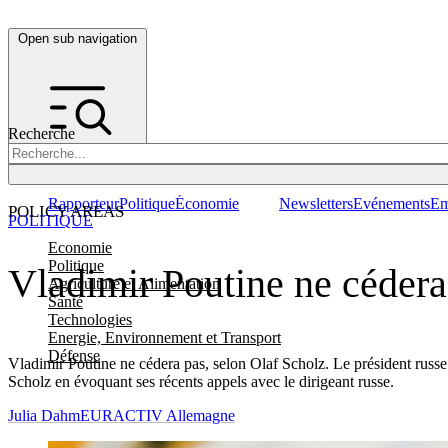
Open sub navigation
Recherche
Rapporteur
Politique
Économie
Newsletters
Evénements
Em
POLICY AREAS
POLITIQUE
Economie
Politique
Vladimir Poutine ne cédera
Agriculture et Alimentation
Santé
Technologies
Energie, Environnement et Transport
Défense
Vladimir Poutine ne cédera pas, selon Olaf Scholz. Le président russe 
Scholz en évoquant ses récents appels avec le dirigeant russe.
Julia Dahm
EURACTIV Allemagne