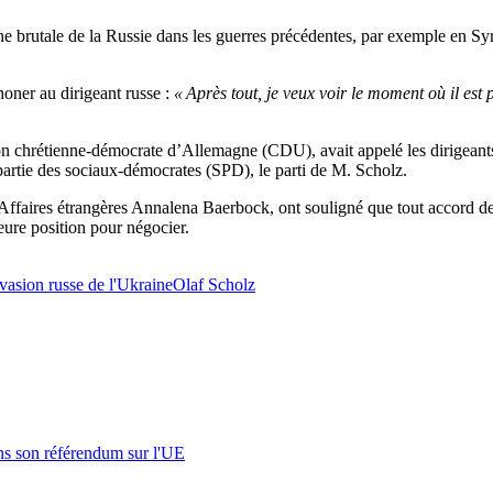
brutale de la Russie dans les guerres précédentes, par exemple en Syri
honer au dirigeant russe :
« Après tout, je veux voir le moment où il est p
n chrétienne-démocrate d’Allemagne (CDU), avait appelé les dirigeants 
partie des sociaux-démocrates (SPD), le parti de M. Scholz.
Affaires étrangères Annalena Baerbock, ont souligné que tout accord de 
leure position pour négocier.
vasion russe de l'Ukraine
Olaf Scholz
s son référendum sur l'UE