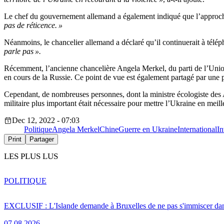
Le chef du gouvernement allemand a également indiqué que l’approche 
pas de réticence. »
Néanmoins, le chancelier allemand a déclaré qu’il continuerait à télép
parle pas ».
Récemment, l’ancienne chancelière Angela Merkel, du parti de l’Unio
en cours de la Russie. Ce point de vue est également partagé par une 
Cependant, de nombreuses personnes, dont la ministre écologiste des 
militaire plus important était nécessaire pour mettre l’Ukraine en meil
Dec 12, 2022 - 07:03
Politique
Angela Merkel
Chine
Guerre en Ukraine
International
In
Print
Partager
LES PLUS LUS
POLITIQUE
EXCLUSIF : L'Islande demande à Bruxelles de ne pas s'immiscer dan
07.08.2026