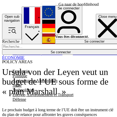
Ga naar de hoofdinhoud
Se connecter
Open sub
Close menu
English
navigation
Français
Deutsch
Vous êtes déconnecté.
Recherche
Se connecter
Español
Lumières éteintes
Se connecter
Rapporteur
Politique
Économie
Newsletters
Evénements
Em
ÉCONOMIE
POLICY AREAS
Ursula von der Leyen veut un
Economie
Politique
budget de l’UE sous forme de
Agriculture et Alimentation
Santé
« plan Marshall »
Technologies
Energie, Environnement et Transport
Défense
Le prochain budget à long terme de l’UE doit être un instrument clé
du plan de relance pour affronter les graves conséquences