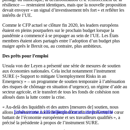
résilience — resteraient identiques, mais que la nouvelle proposition
devait envoyer « un signal d’investissement très fort » et refléter les
intérêts de l’UE.
Comme le CFP actuel se clôture fin 2020, les leaders européens
étaient en pleins pourparlers sur le prochain budget lorsque la
pandémie a commencé à se propager au sein de l’UE. Les États
membres étaient alors partagés entre l’adoption d’un budget plus
maigre après le Brexit ou, au contraire, plus ambitieux.
Des prêts pour l’emploi
Ursula von der Leyen a présenté une série de mesures de soutien
aux économies nationales. Cela inclut notamment l’instrument
SURE (« Support to mitigate Unemployment Risks in an
Emergency » – un programme de soutien temporaire à l’atténuation
des risques de chômage en situation d’urgence), un régime d’aide au
secteur agricole, et le transfert de tous les fonds de cohésion non
alloués dans la lutte contre la crise.
« Au-delà des liquidités et des autres [mesures de] soutien, nous
Fonds corona à 100 milliards d’euros : mode d’emploi
allons présenter une nouvelle proposition afin de préserver le cœur
battant de l’économie européenne et ses travailleurs qualifiés », a
précisé la présidente à propos de l’instrument SURE.