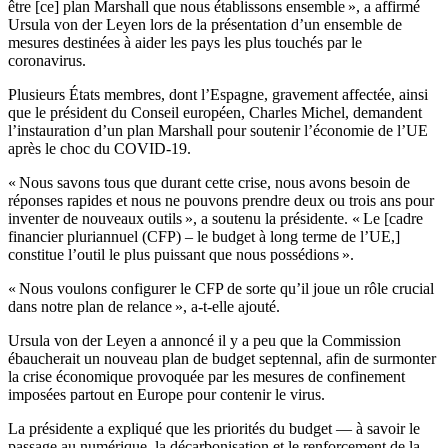
être [ce] plan Marshall que nous établissons ensemble », a affirmé
Ursula von der Leyen lors de la présentation d’un ensemble de
mesures destinées à aider les pays les plus touchés par le
coronavirus.
Plusieurs États membres, dont l’Espagne, gravement affectée, ainsi
que le président du Conseil européen, Charles Michel, demandent
l’instauration d’un plan Marshall pour soutenir l’économie de l’UE
après le choc du COVID-19.
« Nous savons tous que durant cette crise, nous avons besoin de
réponses rapides et nous ne pouvons prendre deux ou trois ans pour
inventer de nouveaux outils », a soutenu la présidente. « Le [cadre
financier pluriannuel (CFP) – le budget à long terme de l’UE,]
constitue l’outil le plus puissant que nous possédions ».
« Nous voulons configurer le CFP de sorte qu’il joue un rôle crucial
dans notre plan de relance », a-t-elle ajouté.
Ursula von der Leyen a annoncé il y a peu que la Commission
ébaucherait un nouveau plan de budget septennal, afin de surmonter
la crise économique provoquée par les mesures de confinement
imposées partout en Europe pour contenir le virus.
La présidente a expliqué que les priorités du budget — à savoir le
passage au numérique, la décarbonisation et le renforcement de la