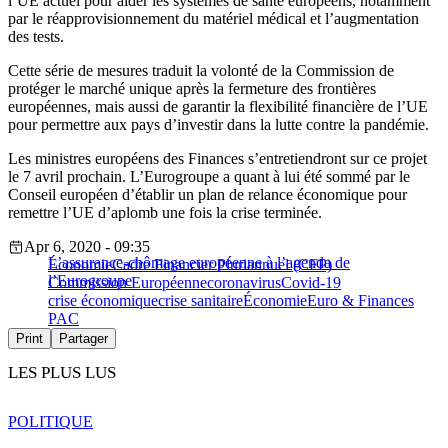
l’UE actuel pour aider les systèmes de santé européens, notamment
par le réapprovisionnement du matériel médical et l’augmentation
des tests.
Cette série de mesures traduit la volonté de la Commission de
protéger le marché unique après la fermeture des frontières
européennes, mais aussi de garantir la flexibilité financière de l’UE
pour permettre aux pays d’investir dans la lutte contre la pandémie.
Les ministres européens des Finances s’entretiendront sur ce projet
le 7 avril prochain. L’Eurogroupe a quant à lui été sommé par le
Conseil européen d’établir un plan de relance économique pour
remettre l’UE d’aplomb une fois la crise terminée.
Apr 6, 2020 - 09:35
L’assurance-chômage européenne à l’agenda de
Économie
Cadre Financier Pluriannuel (CFP)
l’Eurogroupe
Commission Européenne
coronavirus
Covid-19
crise économique
crise sanitaire
Économie
Euro & Finances
PAC
Print
Partager
LES PLUS LUS
POLITIQUE