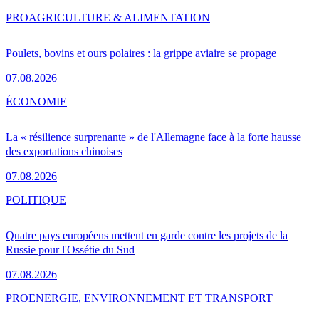
PRO
AGRICULTURE & ALIMENTATION
Poulets, bovins et ours polaires : la grippe aviaire se propage
07.08.2026
ÉCONOMIE
La « résilience surprenante » de l'Allemagne face à la forte hausse
des exportations chinoises
07.08.2026
POLITIQUE
Quatre pays européens mettent en garde contre les projets de la
Russie pour l'Ossétie du Sud
07.08.2026
PRO
ENERGIE, ENVIRONNEMENT ET TRANSPORT