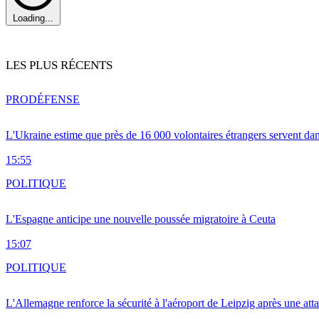
Loading...
LES PLUS RÉCENTS
PRO
DÉFENSE
L'Ukraine estime que près de 16 000 volontaires étrangers servent da
15:55
POLITIQUE
L'Espagne anticipe une nouvelle poussée migratoire à Ceuta
15:07
POLITIQUE
L'Allemagne renforce la sécurité à l'aéroport de Leipzig après une at