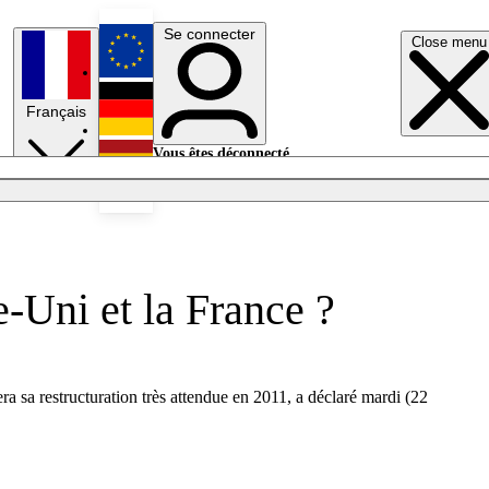
Se connecter
Close menu
English
Français
Deutsch
Vous êtes déconnecté.
Se connecter
Español
Lumières éteintes
-Uni et la France ?
ra sa restructuration très attendue en 2011, a déclaré mardi (22