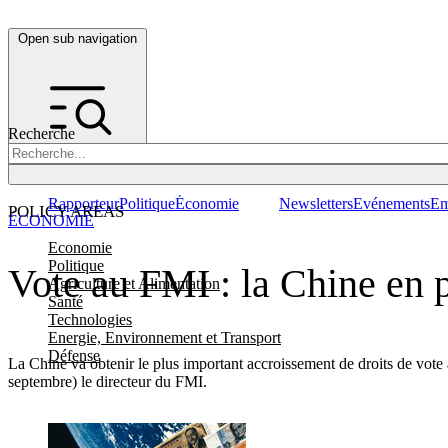
Open sub navigation
Recherche
Rapporteur
Politique
Économie
Newsletters
Evénements
Em
POLICY AREAS
ÉCONOMIE
Economie
Politique
Vote au FMI : la Chine en 
Agriculture et Alimentation
Santé
Technologies
Energie, Environnement et Transport
Défense
La Chine va obtenir le plus important accroissement de droits de vote 
septembre) le directeur du FMI.