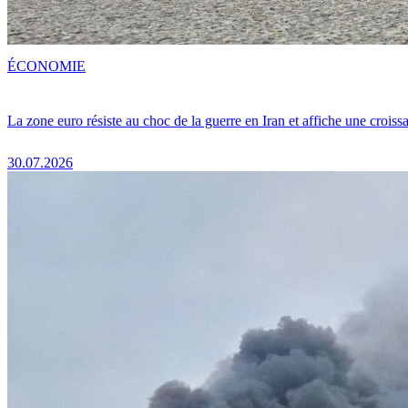
ÉCONOMIE
La zone euro résiste au choc de la guerre en Iran et affiche une crois
30.07.2026