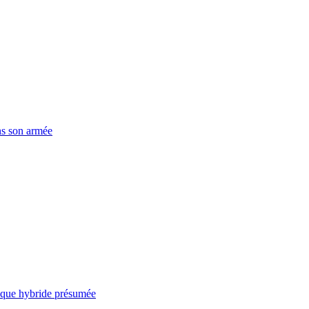
ns son armée
taque hybride présumée