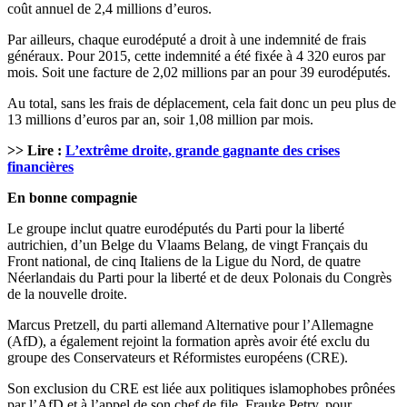
coût annuel de 2,4 millions d’euros.
Par ailleurs, chaque eurodéputé a droit à une indemnité de frais
généraux. Pour 2015, cette indemnité a été fixée à 4 320 euros par
mois. Soit une facture de 2,02 millions par an pour 39 eurodéputés.
Au total, sans les frais de déplacement, cela fait donc un peu plus de
13 millions d’euros par an, soir 1,08 million par mois.
>> Lire :
L’extrême droite, grande gagnante des crises
financières
En bonne compagnie
Le groupe inclut quatre eurodéputés du Parti pour la liberté
autrichien, d’un Belge du Vlaams Belang, de vingt Français du
Front national, de cinq Italiens de la Ligue du Nord, de quatre
Néerlandais du Parti pour la liberté et de deux Polonais du Congrès
de la nouvelle droite.
Marcus Pretzell, du parti allemand Alternative pour l’Allemagne
(AfD), a également rejoint la formation après avoir été exclu du
groupe des Conservateurs et Réformistes européens (CRE).
Son exclusion du CRE est liée aux politiques islamophobes prônées
par l’AfD et à l’appel de son chef de file, Frauke Petry, pour