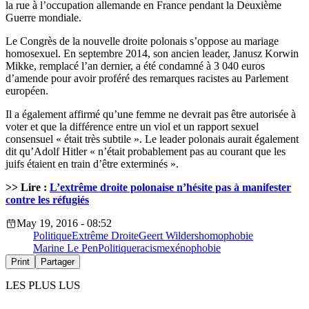
la rue à l’occupation allemande en France pendant la Deuxième
Guerre mondiale.
Le Congrès de la nouvelle droite polonais s’oppose au mariage
homosexuel. En septembre 2014, son ancien leader, Janusz Korwin
Mikke, remplacé l’an dernier, a été condamné à 3 040 euros
d’amende pour avoir proféré des remarques racistes au Parlement
européen.
Il a également affirmé qu’une femme ne devrait pas être autorisée à
voter et que la différence entre un viol et un rapport sexuel
consensuel « était très subtile ». Le leader polonais aurait également
dit qu’Adolf Hitler « n’était probablement pas au courant que les
juifs étaient en train d’être exterminés ».
>> Lire :
L’extrême droite polonaise n’hésite pas à manifester
contre les réfugiés
May 19, 2016 - 08:52
Politique
Extrême Droite
Geert Wilders
homophobie
Marine Le Pen
Politique
racisme
xénophobie
Print
Partager
LES PLUS LUS