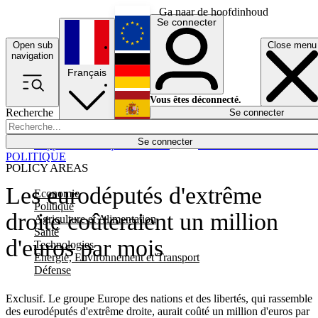
Ga naar de hoofdinhoud
Se connecter
Open sub
Close menu
English
navigation
Français
Deutsch
Vous êtes déconnecté.
Recherche
Se connecter
Español
Lumières éteintes
Se connecter
Rapporteur
Politique
Économie
Newsletters
Evénements
Em
POLITIQUE
POLICY AREAS
Les eurodéputés d'extrême
Economie
Politique
droite coûteraient un million
Agriculture et Alimentation
Santé
d'euros par mois
Technologies
Energie, Environnement et Transport
Défense
Exclusif. Le groupe Europe des nations et des libertés, qui rassemble
des eurodéputés d'extrême droite, aurait coûté un million d'euros par