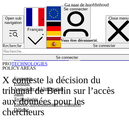
Ga naar de hoofdinhoud
Se connecter
Open sub
Close menu
English
navigation
Français
Deutsch
Vous êtes déconnecté.
Recherche
Se connecter
Español
Lumières éteintes
Se connecter
Rapporteur
Politique
Économie
Newsletters
Evénements
Em
PRO
TECHNOLOGIES
POLICY AREAS
X conteste la décision du
Economie
Politique
tribunal de Berlin sur l’accès
Agriculture et Alimentation
Santé
aux données pour les
Technologies
Energie, Environnement et Transport
chercheurs
Défense