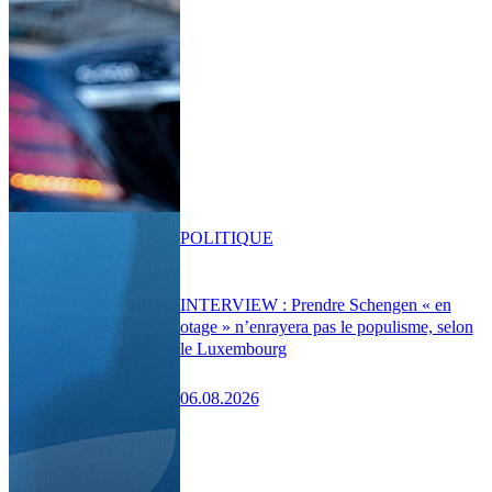
POLITIQUE
INTERVIEW : Prendre Schengen « en
otage » n’enrayera pas le populisme, selon
le Luxembourg
06.08.2026