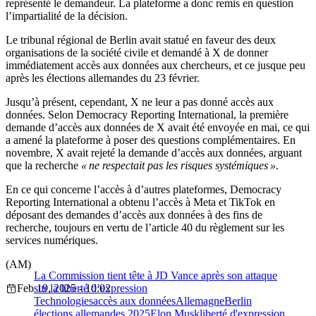
représenté le demandeur. La plateforme a donc remis en question
l’impartialité de la décision.
Le tribunal régional de Berlin avait statué en faveur des deux
organisations de la société civile et demandé à X de donner
immédiatement accès aux données aux chercheurs, et ce jusque peu
après les élections allemandes du 23 février.
Jusqu’à présent, cependant, X ne leur a pas donné accès aux
données. Selon Democracy Reporting International, la première
demande d’accès aux données de X avait été envoyée en mai, ce qui
a amené la plateforme à poser des questions complémentaires. En
novembre, X avait rejeté la demande d’accès aux données, arguant
que la recherche
« ne respectait pas les risques systémiques »
.
En ce qui concerne l’accès à d’autres plateformes, Democracy
Reporting International a obtenu l’accès à Meta et TikTok en
déposant des demandes d’accès aux données à des fins de
recherche, toujours en vertu de l’article 40 du règlement sur les
services numériques.
(AM)
La Commission tient tête à JD Vance après son attaque
Feb 19, 2025 - 10:02
sur la liberté d’expression
Technologies
accès aux données
Allemagne
Berlin
élections allemandes 2025
Elon Musk
liberté d'expression