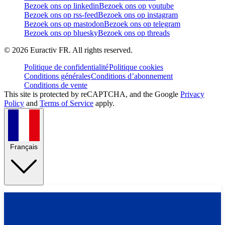
Bezoek ons op linkedin
Bezoek ons op youtube
Bezoek ons op rss-feed
Bezoek ons op instagram
Bezoek ons op mastodon
Bezoek ons op telegram
Bezoek ons op bluesky
Bezoek ons op threads
©
2026
Euractiv FR. All rights reserved.
Politique de confidentialité
Politique cookies
Conditions générales
Conditions d’abonnement
Conditions de vente
This site is protected by reCAPTCHA, and the Google
Privacy
Policy
and
Terms of Service
apply.
Français