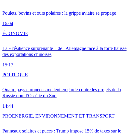
Poulets, bovins et ours polaires : la grippe aviaire se propage
16:04
ÉCONOMIE
La « résilience surprenante » de l'Allemagne face à la forte hausse
des exportations chinoises
15:17
POLITIQUE
Quatre pays européens mettent en garde contre les projets de la
Russie pour l'Ossétie du Sud
14:44
PRO
ENERGIE, ENVIRONNEMENT ET TRANSPORT
Panneaux solaires et puces : Trump impose 15% de taxes sur le