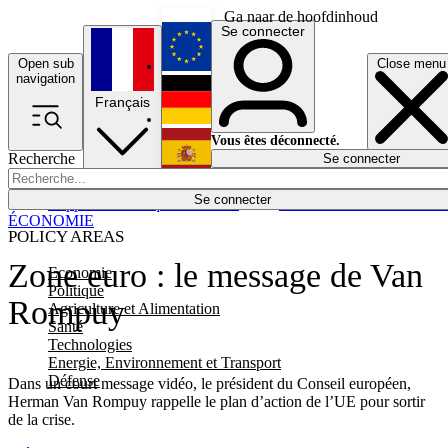
Ga naar de hoofdinhoud
Se connecter
Open sub
Close menu
English
navigation
Français
Deutsch
Vous êtes déconnecté.
Recherche
Se connecter
Español
Lumières éteintes
Se connecter
Rapporteur
Politique
Économie
Newsletters
Evénements
Em
ÉCONOMIE
POLICY AREAS
Zone euro : le message de Van
Economie
Politique
Rompuy
Agriculture et Alimentation
Santé
Technologies
Energie, Environnement et Transport
Défense
Dans un court message vidéo, le président du Conseil européen,
Herman Van Rompuy rappelle le plan d’action de l’UE pour sortir
de la crise.