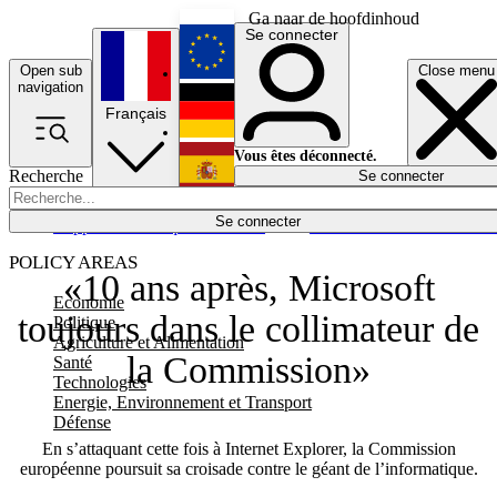
Ga naar de hoofdinhoud
Se connecter
Open sub
Close menu
English
navigation
Français
Deutsch
Vous êtes déconnecté.
Recherche
Se connecter
Español
Lumières éteintes
Se connecter
Rapporteur
Politique
Économie
Newsletters
Evénements
Em
POLICY AREAS
«10 ans après, Microsoft
Economie
toujours dans le collimateur de
Politique
Agriculture et Alimentation
la Commission»
Santé
Technologies
Energie, Environnement et Transport
Défense
En s’attaquant cette fois à Internet Explorer, la Commission
européenne poursuit sa croisade contre le géant de l’informatique.