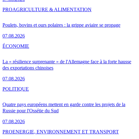
PRO
AGRICULTURE & ALIMENTATION
Poulets, bovins et ours polaires : la grippe aviaire se propage
07.08.2026
ÉCONOMIE
La « résilience surprenante » de l'Allemagne face à la forte hausse
des exportations chinoises
07.08.2026
POLITIQUE
Quatre pays européens mettent en garde contre les projets de la
Russie pour l'Ossétie du Sud
07.08.2026
PRO
ENERGIE, ENVIRONNEMENT ET TRANSPORT