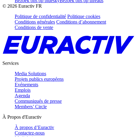
Bezoek ons op bluesky
Bezoek ons op threads
©
2026
Euractiv FR
Politique de confidentialité
Politique cookies
Conditions générales
Conditions d’abonnement
Conditions de vente
Services
Media Solutions
Projets publics européens
Evénements
Emplois
Agenda
Communiqués de presse
Members’ Circle
À Propos d'Euractiv
À propos d’Euractiv
Contactez-nous