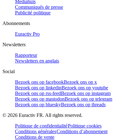
Mediahuis
Communiqués de presse
Publicité politique
Abonnements
Euractiv Pro
Newsletters
Rapporteur
Newsletters en anglais
Social
Bezoek ons op facebook
Bezoek ons op x
Bezoek ons op linkedin
Bezoek ons op youtube
Bezoek ons op rss-feed
Bezoek ons op instagram
Bezoek ons op mastodon
Bezoek ons op telegram
Bezoek ons op bluesky
Bezoek ons op threads
©
2026
Euractiv FR. All rights reserved.
Politique de confidentialité
Politique cookies
Conditions générales
Conditions d’abonnement
Conditions de vente