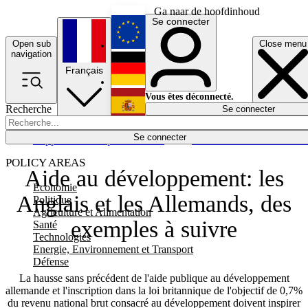
Ga naar de hoofdinhoud
Se connecter
Open sub
Close menu
English
navigation
Français
Deutsch
Vous êtes déconnecté.
Recherche
Se connecter
Español
Lumières éteintes
Se connecter
Rapporteur
Politique
Économie
Newsletters
Evénements
Em
POLICY AREAS
Aide au développement: les
Economie
Anglais et les Allemands, des
Politique
Agriculture et Alimentation
exemples à suivre
Santé
Technologies
Energie, Environnement et Transport
Défense
La hausse sans précédent de l'aide publique au développement
allemande et l'inscription dans la loi britannique de l'objectif de 0,7%
du revenu national brut consacré au développement doivent inspirer