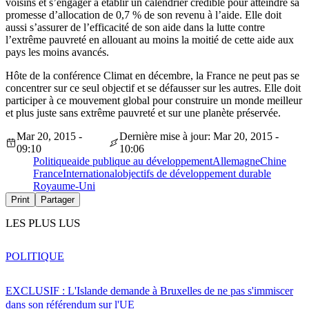
voisins et s’engager à établir un calendrier crédible pour atteindre sa
promesse d’allocation de 0,7 % de son revenu à l’aide. Elle doit
aussi s’assurer de l’efficacité de son aide dans la lutte contre
l’extrême pauvreté en allouant au moins la moitié de cette aide aux
pays les moins avancés.
Hôte de la conférence Climat en décembre, la France ne peut pas se
concentrer sur ce seul objectif et se défausser sur les autres. Elle doit
participer à ce mouvement global pour construire un monde meilleur
et plus juste sans extrême pauvreté et sur une planète préservée.
Mar 20, 2015 -
Dernière mise à jour: Mar 20, 2015 -
09:10
10:06
Politique
aide publique au développement
Allemagne
Chine
France
International
objectifs de développement durable
Royaume-Uni
Print
Partager
LES PLUS LUS
POLITIQUE
EXCLUSIF : L'Islande demande à Bruxelles de ne pas s'immiscer
dans son référendum sur l'UE