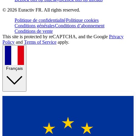
©
2026
Euractiv FR. All rights reserved.
Politique de confidentialité
Politique cookies
Conditions générales
Conditions d’abonnement
Conditions de vente
This site is protected by reCAPTCHA, and the Google
Privacy
Policy
and
Terms of Service
apply.
Français