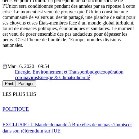
décisive pour l’Union. La perception de la fonction sociale de
l’Union sera conditionnée pendant des années par sa réponse à cette
crise. Le moment est venu de prouver que l’Union constitue une
communauté de valeurs au destin partagé, une planche de salut pour
ses citoyens et ses États-membres face à un monde global turbulent,
lourd de menaces politiques, économiques et sanitaires. Le moment
est venu de poser ensemble des pas audacieux pour dépasser les
peurs. C’est l’heure de l’unité de l’Europe, non des divisions
nationales.
Mar 16, 2020 - 09:54
Energie, Environnement et Transport
budget
coopération
coronavirus
Energie & Climat
solidarité
Print
Partager
LES PLUS LUS
POLITIQUE
EXCLUSIF : L'Islande demande à Bruxelles de ne pas s'immiscer
dans son référendum sur l'UE