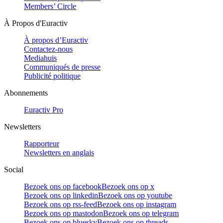
Members’ Circle
À Propos d'Euractiv
À propos d’Euractiv
Contactez-nous
Mediahuis
Communiqués de presse
Publicité politique
Abonnements
Euractiv Pro
Newsletters
Rapporteur
Newsletters en anglais
Social
Bezoek ons op facebook
Bezoek ons op x
Bezoek ons op linkedin
Bezoek ons op youtube
Bezoek ons op rss-feed
Bezoek ons op instagram
Bezoek ons op mastodon
Bezoek ons op telegram
Bezoek ons op bluesky
Bezoek ons op threads