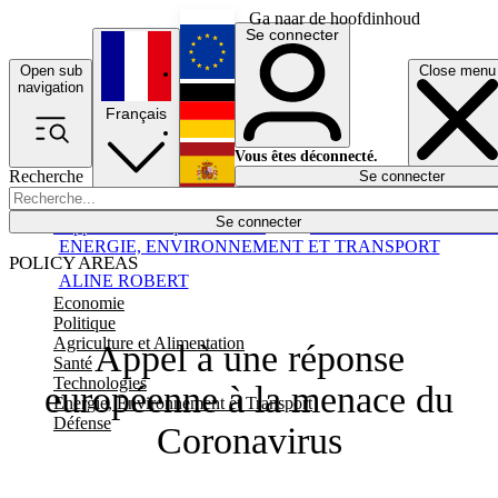
Ga naar de hoofdinhoud
Se connecter
Open sub
Close menu
English
navigation
Français
Deutsch
Vous êtes déconnecté.
Recherche
Se connecter
Español
Lumières éteintes
Se connecter
Rapporteur
Politique
Économie
Newsletters
Evénements
Em
ENERGIE, ENVIRONNEMENT ET TRANSPORT
POLICY AREAS
ALINE ROBERT
Economie
Politique
Agriculture et Alimentation
Appel à une réponse
Santé
Technologies
européenne à la menace du
Energie, Environnement et Transport
Défense
Coronavirus