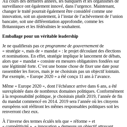
Au cours des dernières années, les banquiers et les organismes de
surveillance ont également innové, dans l’urgence. Maintenant,
changer le traité pourrait également être considéré comme une
innovation, soit un ajustement, à l’instar de l’achèvement de l’union
bancaire, soit une différentiation approfondie, comme les
Britanniques et les fédéralistes le souhaitent.
Emballage pour un véritable leadership
Je ne qualifierais pas ce
programme de gouvernement
de
« stratégie », mais de « mandat » : le projet découlant des élections
et nominations. En effet, stratégie implique le lancement de débats,
alors que « mandat » consiste en mesures obligatoires fondées sur
une légitimité forte. C’est une bonne chose de fixer une date pour
rassembler les forces, mais je ne choisirais pas un objectif lointain.
Par exemple, « Europe 2020 » a été conçu 11 ans à l’avance.
Même « Europe 2020 », dont l’échéance arrive dans 6 ans, a été
surexploitée dans de nombreux domaines politiques. Conformément
à la responsabilité politique, je choisirais plutôt 2019, l’année de fin
du mandat commencé en 2014. 2019 sera l’année où les citoyens
européens soit rééliront les mêmes responsables politiques soit les
renverront chez eux.
À l’inverse des termes éculés tels que « réforme » et
« compétitivité », « innovation » demeure un objectif attrayant.