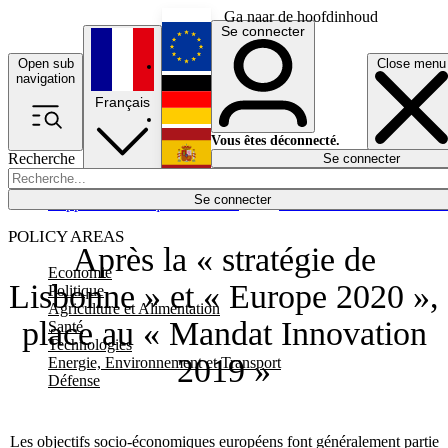
Ga naar de hoofdinhoud
Se connecter
Open sub
Close menu
English
navigation
Français
Deutsch
Vous êtes déconnecté.
Recherche
Se connecter
Español
Lumières éteintes
Se connecter
Rapporteur
Politique
Économie
Newsletters
Evénements
Em
POLICY AREAS
Après la « stratégie de
Economie
Lisbonne » et « Europe 2020 »,
Politique
Agriculture et Alimentation
place au « Mandat Innovation
Santé
Technologies
2019 »
Energie, Environnement et Transport
Défense
Les objectifs socio-économiques européens font généralement partie