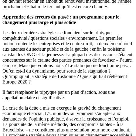
on devrait réfléchir en amont du renouveau institutionnel de l’année
prochaine et « battre le fer tant qu’il est encore chaud ».
Apprendre des erreurs du passé : un programme pour le
changement plus large et plus solide
Les deux dernières stratégies se fondaient sur le triptyque
compétitivité / questions sociales / environnement. La première
notion contente les entreprises et le centre-droit, la deuxième répond
aux attentes du secteur public et de la gauche ; enfin la troisième
satisfait les ONG et la jeunesse. La plupart des discussions s’étaient
concentrées sur la crainte des parties prenantes de favoriser « l’autre
camp ». Mais que voulons-nous ? Le statu quo ne fonctionne pas…
Qu’en est-il du dynamisme, pour sortir de la stagnation ?
Qu’impliquait la stratégie de Lisbonne ? Que signifiait réellement
Europe 2020 ?
Il faut remplacer le triptyque par un plan d’action, sous une
appellation claire et significative.
La crise de la dette a mis en exergue la gravité du changement
économique et social. L’Union devrait vraiment s’adapter aux
demandes de l’opinion publique, à savoir la croissance et l’emploi.
La poursuite de la même méthode, des compromis faibles « à la
Bruxelloise » ne constituent plus une solution pour notre continent.
La prochaine stratégie devrait impliquer un changement accessible à