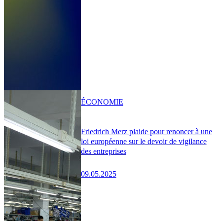
ÉCONOMIE
Friedrich Merz plaide pour renoncer à une
loi européenne sur le devoir de vigilance
des entreprises
09.05.2025