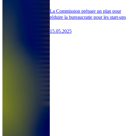
La Commission prépare un plan pour
réduire la bureaucratie pour les start-ups
15.05.2025