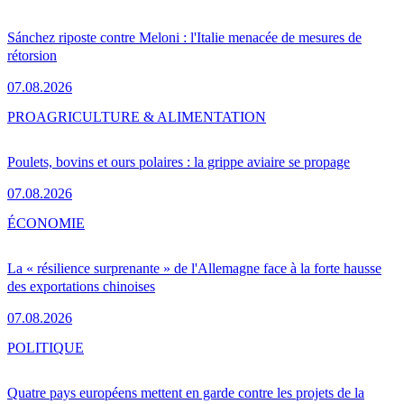
Sánchez riposte contre Meloni : l'Italie menacée de mesures de
rétorsion
07.08.2026
PRO
AGRICULTURE & ALIMENTATION
Poulets, bovins et ours polaires : la grippe aviaire se propage
07.08.2026
ÉCONOMIE
La « résilience surprenante » de l'Allemagne face à la forte hausse
des exportations chinoises
07.08.2026
POLITIQUE
Quatre pays européens mettent en garde contre les projets de la