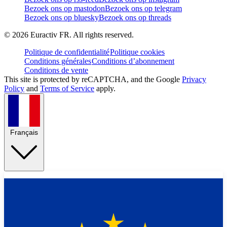
Bezoek ons op mastodon
Bezoek ons op telegram
Bezoek ons op bluesky
Bezoek ons op threads
©
2026
Euractiv FR. All rights reserved.
Politique de confidentialité
Politique cookies
Conditions générales
Conditions d’abonnement
Conditions de vente
This site is protected by reCAPTCHA, and the Google
Privacy
Policy
and
Terms of Service
apply.
Français