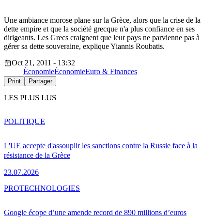
Une ambiance morose plane sur la Grèce, alors que la crise de la
dette empire et que la société grecque n'a plus confiance en ses
dirigeants. Les Grecs craignent que leur pays ne parvienne pas à
gérer sa dette souveraine, explique Yiannis Roubatis.
Oct 21, 2011 - 13:32
Économie
Économie
Euro & Finances
Print
Partager
LES PLUS LUS
POLITIQUE
L'UE accepte d'assouplir les sanctions contre la Russie face à la
résistance de la Grèce
23.07.2026
PRO
TECHNOLOGIES
Google écope d’une amende record de 890 millions d’euros