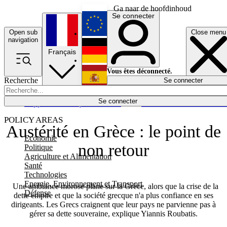
Ga naar de hoofdinhoud
Se connecter
Open sub
Close menu
English
navigation
Français
Deutsch
Vous êtes déconnecté.
Recherche
Se connecter
Español
Lumières éteintes
Se connecter
Rapporteur
Politique
Économie
Newsletters
Evénements
Em
POLICY AREAS
Austérité en Grèce : le point de
Economie
non retour
Politique
Agriculture et Alimentation
Santé
Technologies
Energie, Environnement et Transport
Une ambiance morose plane sur la Grèce, alors que la crise de la
Défense
dette empire et que la société grecque n'a plus confiance en ses
dirigeants. Les Grecs craignent que leur pays ne parvienne pas à
gérer sa dette souveraine, explique Yiannis Roubatis.