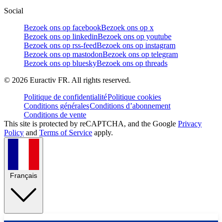
Social
Bezoek ons op facebook
Bezoek ons op x
Bezoek ons op linkedin
Bezoek ons op youtube
Bezoek ons op rss-feed
Bezoek ons op instagram
Bezoek ons op mastodon
Bezoek ons op telegram
Bezoek ons op bluesky
Bezoek ons op threads
©
2026
Euractiv FR. All rights reserved.
Politique de confidentialité
Politique cookies
Conditions générales
Conditions d’abonnement
Conditions de vente
This site is protected by reCAPTCHA, and the Google
Privacy
Policy
and
Terms of Service
apply.
Français