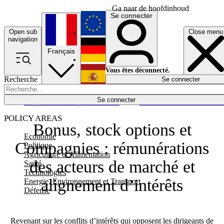
Ga naar de hoofdinhoud
Se connecter
Open sub
Close menu
English
navigation
Français
Deutsch
Vous êtes déconnecté.
Recherche
Se connecter
Español
Lumières éteintes
Se connecter
Rapporteur
Politique
Économie
Newsletters
Evénements
Em
POLICY AREAS
Bonus, stock options et
Economie
Compagnies : rémunérations
Politique
Agriculture et Alimentation
des acteurs de marché et
Santé
Technologies
alignement d’intérêts
Energie, Environnement et Transport
Défense
Revenant sur les conflits d’intérêts qui opposent les dirigeants de