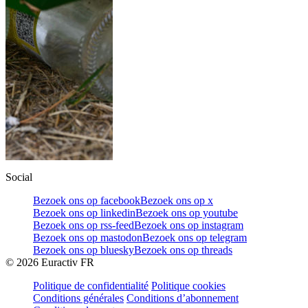
Social
Bezoek ons op facebook
Bezoek ons op x
Bezoek ons op linkedin
Bezoek ons op youtube
Bezoek ons op rss-feed
Bezoek ons op instagram
Bezoek ons op mastodon
Bezoek ons op telegram
Bezoek ons op bluesky
Bezoek ons op threads
©
2026
Euractiv FR
Politique de confidentialité
Politique cookies
Conditions générales
Conditions d’abonnement