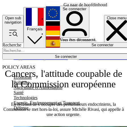
Ga naar de hoofdinhoud
Se connecter
Open sub
Close menu
English
navigation
Français
Deutsch
Vous êtes déconnecté.
Recherche
Se connecter
Español
Lumières éteintes
Se connecter
Rapporteur
Politique
Économie
Newsletters
Evénements
Em
POLICY AREAS
Cancers, l'attitude coupable de
Economie
la Commission européenne
Politique
Agriculture et Alimentation
Santé
Technologies
Energie, Environnement et Transport
En refusant de s’occuper des perturbateurs endocriniens, la
Défense
Commission se met hors-la-loi, assure Michèle Rivasi, qui appelle à
une action urgente.