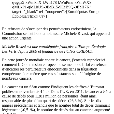
qvgqa5-kWmknX-kWn178-kWnPmu-kWnWXS-
qMLkP1-qMLkUS-9EeB15-9EeB9Q-9EbH7K"
target="_blank" rel="noopener">[Eurodéputas Europe
Écologie/Flickr]</a>]
En refusant de s’occuper des perturbateurs endocriniens, la
Commission se met hors-la-loi, assure Michèle Rivasi, qui appelle à
une action urgente.
Michèle Rivasi est une eurodéputée française d’Europe Écologie
Les Verts depuis 2009 et fondatrice de l’ONG CRIIRAD.
En cette journée mondiale contre le cancer, j’entends rappeler ici
comment la Commission européenne se met hors-la-loi en refusant
d’encadrer les perturbateurs endocriniens dans la législation
européenne alors même que ces substances sont à l’origine de
nombreux cancers.
Le cancer est un fléau comme l’indiquent les chiffres d’Eurostat
publiés en novembre 2014 : « Dans l’UE, en 2011, le cancer a été la
cause de décès pour 1,281 million de personnes, étant ainsi
responsable de plus d’un quart des décès (26,3 %). Sur les dix
années précédentes et tandis que le nombre total de décès diminuait
légèrement (-0,5 %), le nombre de décès dus au cancer a augmenté