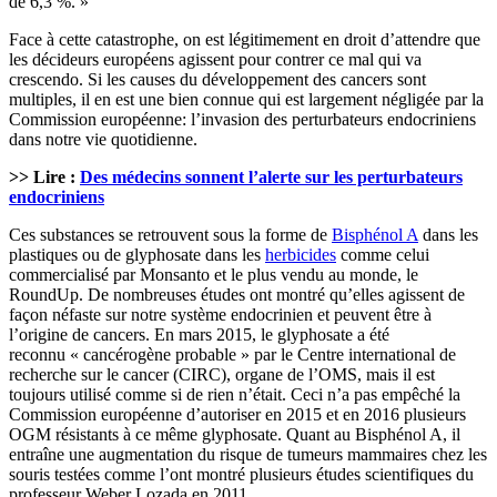
de 6,3 %. »
Face à cette catastrophe, on est légitimement en droit d’attendre que
les décideurs européens agissent pour contrer ce mal qui va
crescendo. Si les causes du développement des cancers sont
multiples, il en est une bien connue qui est largement négligée par la
Commission européenne: l’invasion des perturbateurs endocriniens
dans notre vie quotidienne.
>> Lire :
Des médecins sonnent l’alerte sur les perturbateurs
endocriniens
Ces substances se retrouvent sous la forme de
Bisphénol A
dans les
plastiques ou de glyphosate dans les
herbicides
comme celui
commercialisé par Monsanto et le plus vendu au monde, le
RoundUp. De nombreuses études ont montré qu’elles agissent de
façon néfaste sur notre système endocrinien et peuvent être à
l’origine de cancers. En mars 2015, le glyphosate a été
reconnu « cancérogène probable » par le Centre international de
recherche sur le cancer (CIRC), organe de l’OMS, mais il est
toujours utilisé comme si de rien n’était. Ceci n’a pas empêché la
Commission européenne d’autoriser en 2015 et en 2016 plusieurs
OGM résistants à ce même glyphosate. Quant au Bisphénol A, il
entraîne une augmentation du risque de tumeurs mammaires chez les
souris testées comme l’ont montré plusieurs études scientifiques du
professeur Weber Lozada en 2011.