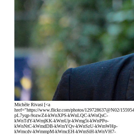
Michèle Rivasi [<a
href="https://www.flickr.com/photos/129728637@N02/1559541
pL7yqp-9ozwZ4-kWnXPS-kWnLQC-kWnQsC-
kWnTdY-kWmjKK-kWmUjr-kWmg5t-kWnPPo-
kWnNtC-kWmdDB-kWmYQv-kWnSzU-kWmWHp-
kWmcdv-kWmmpM-kWmcEH-kWmSiH-kWnVH7-