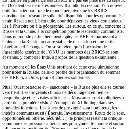
La montée en puissance des BRICS n’a pas été prise très au sérieux
en Occident ces dernières années. Il a fallu la création d’un nouvel
outil financier pour que le monde perçoive que les BRICS
constituent un réseau de solidarité disponible pour les opportunités à
venir. Réseau neuf, bien utile, pour dépasser les vieux contentieux
liés à l’histoire ou à la géographie, liés surtout, en ce qui concerne la
Russie et la Chine, à la compétition pour le leadership communiste.
Dans un monde particulièrement agité, les BRICS fournissent à la
Chine et à la Russie un cadre stable de discussion et une fertile
plateforme d’échanges. On se souvient qu’à l’occasion de
l’assemblée générale de l’ONU les membres des BRICS se sont
abstenus, y compris l’Inde, à propos de la question ukrainienne.
Au moment où les États Unis profitent de cette crise ukrainienne
pour isoler la Russie, celle-ci profite de l’organisation du sommet
des BRICS, à Oufa, pour afficher ses solidarités.
Plus l’Ouest ostracise et « sanctionne » la Russie plus elle se tourne
vers l’Est. Les dirigeants chinois ne découragent en rien ce
rééquilibrage et les visites officielles à Moscou se sont multipliées à
partir de la première visite à l’étranger de Xi Jinping, dans ses
nouvelles fonctions. Les sujets de proximité sont nombreux, les
intérêts communs aussi ( Énergie, Investissements, Route de la soie,
opportunités en Sibérie, sécurité,…), le principal restant la critique
commune des pressions américaines pour guider le monde et surtout
influencer les positions de l’Europe ce qui va à l’encontre de la