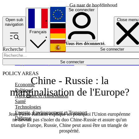
Ga naar de hoofdinhoud
Se connecter
Open sub
Close menu
English
navigation
Français
Deutsch
Vous êtes déconnecté.
Recherche
Se connecter
Español
Lumières éteintes
Se connecter
Rapporteur
Politique
Économie
Newsletters
Evénements
Em
POLICY AREAS
Chine - Russie : la
Economie
marginalisation de l'Europe?
Politique
Agriculture et Alimentation
Santé
Technologies
Energie, Environnement et Transport
Jean-Pierre Raffarin explique ici pourquoi l'Union européenne
Défense
ne devrait pas s'isoler du duo Chine-Russie et assure qu'un
triangle Europe, Russie, Chine peut aussi être un triangle de
prospérité.