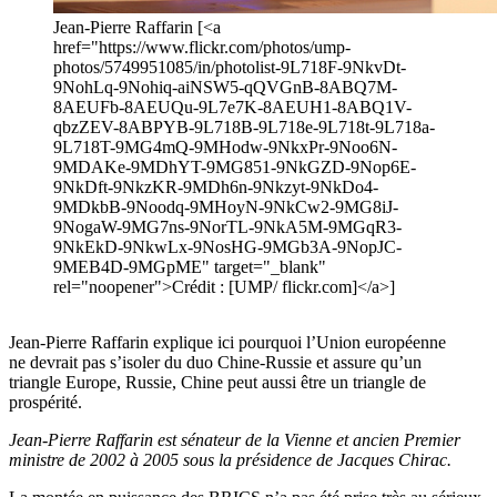
Jean-Pierre Raffarin [<a
href="https://www.flickr.com/photos/ump-
photos/5749951085/in/photolist-9L718F-9NkvDt-
9NohLq-9Nohiq-aiNSW5-qQVGnB-8ABQ7M-
8AEUFb-8AEUQu-9L7e7K-8AEUH1-8ABQ1V-
qbzZEV-8ABPYB-9L718B-9L718e-9L718t-9L718a-
9L718T-9MG4mQ-9MHodw-9NkxPr-9Noo6N-
9MDAKe-9MDhYT-9MG851-9NkGZD-9Nop6E-
9NkDft-9NkzKR-9MDh6n-9Nkzyt-9NkDo4-
9MDkbB-9Noodq-9MHoyN-9NkCw2-9MG8iJ-
9NogaW-9MG7ns-9NorTL-9NkA5M-9MGqR3-
9NkEkD-9NkwLx-9NosHG-9MGb3A-9NopJC-
9MEB4D-9MGpME" target="_blank"
rel="noopener">Crédit : [UMP/ flickr.com]</a>]
Jean-Pierre Raffarin explique ici pourquoi l’Union européenne
ne devrait pas s’isoler du duo Chine-Russie et assure qu’un
triangle Europe, Russie, Chine peut aussi être un triangle de
prospérité.
Jean-Pierre Raffarin est sénateur de la Vienne et ancien Premier
ministre de 2002 à 2005 sous la présidence de Jacques Chirac.