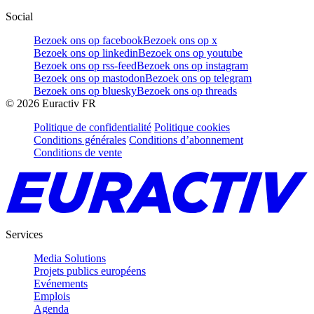
Social
Bezoek ons op facebook
Bezoek ons op x
Bezoek ons op linkedin
Bezoek ons op youtube
Bezoek ons op rss-feed
Bezoek ons op instagram
Bezoek ons op mastodon
Bezoek ons op telegram
Bezoek ons op bluesky
Bezoek ons op threads
©
2026
Euractiv FR
Politique de confidentialité
Politique cookies
Conditions générales
Conditions d’abonnement
Conditions de vente
Services
Media Solutions
Projets publics européens
Evénements
Emplois
Agenda