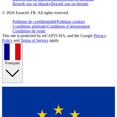
Bezoek ons op bluesky
Bezoek ons op threads
©
2026
Euractiv FR. All rights reserved.
Politique de confidentialité
Politique cookies
Conditions générales
Conditions d’abonnement
Conditions de vente
This site is protected by reCAPTCHA, and the Google
Privacy
Policy
and
Terms of Service
apply.
Français