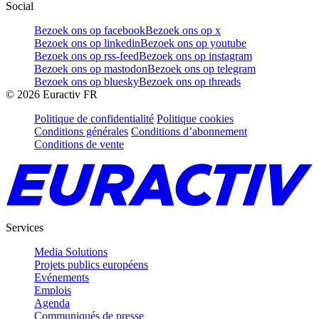
Social
Bezoek ons op facebook
Bezoek ons op x
Bezoek ons op linkedin
Bezoek ons op youtube
Bezoek ons op rss-feed
Bezoek ons op instagram
Bezoek ons op mastodon
Bezoek ons op telegram
Bezoek ons op bluesky
Bezoek ons op threads
©
2026
Euractiv FR
Politique de confidentialité
Politique cookies
Conditions générales
Conditions d’abonnement
Conditions de vente
Services
Media Solutions
Projets publics européens
Evénements
Emplois
Agenda
Communiqués de presse