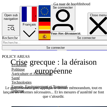
Ga naar de hoofdinhoud
Se connecter
Open sub
Close menu
English
navigation
Français
Deutsch
Vous êtes déconnecté.
Recherche
Se connecter
Español
Lumières éteintes
Se connecter
Rapporteur
Politique
Économie
Newsletters
Evénements
Em
POLICY AREAS
Crise grecque : la déraison
Economie
européenne
Politique
Agriculture et Alimentation
Santé
Technologies
Energie, Environnement et Transport
Le gouvernement grec applique le dernier mémorandum, tout en
Défense
lançant les réformes nécessaires... Et les mesures d’austérité ne font
que s’alourdir.