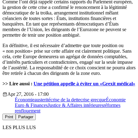
Comme l’ont déjà rappelé certains rapports du Parlement européen,
la gestion de cette crise a confirmé le renoncement à la légitimité
démocratique de la troïka, arrangement institutionnel mêlant
créanciers de toutes sortes : États, institutions financières et
banquières. En tant que représentants démocratiques d’États
membres de l’Union, les dirigeants de l’Eurozone ne peuvent se
permettre de tenir une position ambiguë.
En définitive, il est nécessaire d’admettre que toute position ou
« non position» prise sur cette affaire est clairement politique. Sans
cela, cette Europe demeurera un agrégat de données comptables,
d’intérêts particuliers et contradictoires, engagé sur la seule impasse
de l’austérité. La responsabilité de ce choix conscient ne pourra alors
être retirée à chacun des dirigeants de la zone euro.
>> Lire aussi :
Une pétition appelle à éviter un «Grexit médical»
Apr 27, 2016 - 17:00
Économie
austerité
crise de la dette
crise grecque
Économie
Euro & Finances
Justice & Affaires intérieures
réformes
renflouement
Print
Partager
LES PLUS LUS