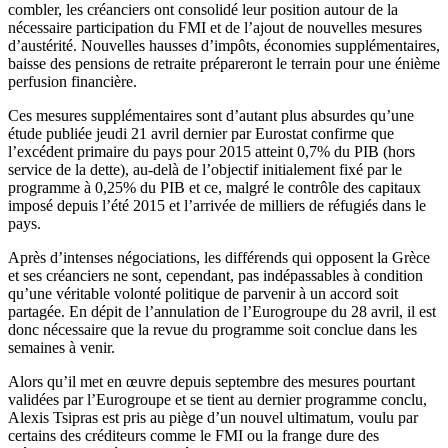
combler, les créanciers ont consolidé leur position autour de la
nécessaire participation du FMI et de l’ajout de nouvelles mesures
d’austérité. Nouvelles hausses d’impôts, économies supplémentaires,
baisse des pensions de retraite prépareront le terrain pour une énième
perfusion financière.
Ces mesures supplémentaires sont d’autant plus absurdes qu’une
étude publiée jeudi 21 avril dernier par Eurostat confirme que
l’excédent primaire du pays pour 2015 atteint 0,7% du PIB (hors
service de la dette), au-delà de l’objectif initialement fixé par le
programme à 0,25% du PIB et ce, malgré le contrôle des capitaux
imposé depuis l’été 2015 et l’arrivée de milliers de réfugiés dans le
pays.
Après d’intenses négociations, les différends qui opposent la Grèce
et ses créanciers ne sont, cependant, pas indépassables à condition
qu’une véritable volonté politique de parvenir à un accord soit
partagée. En dépit de l’annulation de l’Eurogroupe du 28 avril, il est
donc nécessaire que la revue du programme soit conclue dans les
semaines à venir.
Alors qu’il met en œuvre depuis septembre des mesures pourtant
validées par l’Eurogroupe et se tient au dernier programme conclu,
Alexis Tsipras est pris au piège d’un nouvel ultimatum, voulu par
certains des créditeurs comme le FMI ou la frange dure des