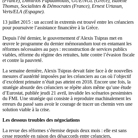
(France), Dimitrios Papadimoulis, GUE/NGL (Grèce), Isabelle
Thomas, Socialistes & Démocrates (France), Ernest Urtasun,
Verts/ELA (Espagne).
13 juillet 2015 : un accord in extremis est trouvé entre les créanciers
pour poursuivre l’assistance financière à la Grèce.
Depuis l’été dernier, le gouvernement d’Alexis Tsipras met en
œuvre le programme du dernier mémorandum tout en entamant les
réformes nécessaires au pays : reconstruction de services publics
viables, réforme du régime des retraites, lutte contre l’évasion fiscale
et contre la pauvreté.
La semaine dernière, Alexis Tsipras devait faire face à de nouvelles
mesures d’austérité imposées par les créanciers au cas où l’objectif
d’excédent primaire n’était pas atteint en 2018. Encore une fois, la
stratégie absurde des créanciers se répète alors même qu’une étude
d’Eurostat, publiée jeudi 21 avril, invalide les scénarios pessimistes
du FMI. Une stratégie qui consiste à reproduire machinalement les
erreurs du passé sans avoir le courage de tracer un chemin vers une
solution viable à la crise.
Les dessous troubles des négociations
La revue des réformes s’éternise depuis deux mois : elle est sans
cesse reportée en raison des désaccords entre créanciers,