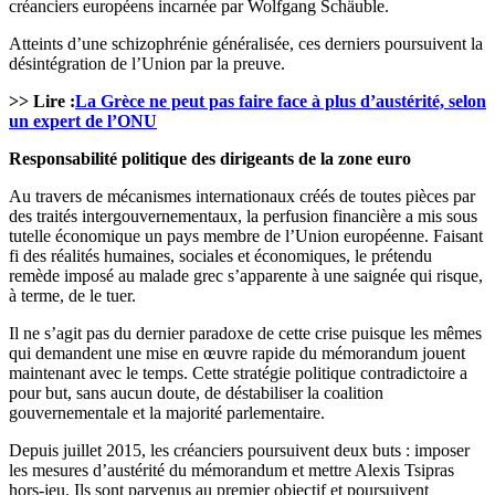
créanciers européens incarnée par Wolfgang Schäuble.
Atteints d’une schizophrénie généralisée, ces derniers poursuivent la
désintégration de l’Union par la preuve.
>> Lire :
La Grèce ne peut pas faire face à plus d’austérité, selon
un expert de l’ONU
Responsabilité politique des dirigeants de la zone euro
Au travers de mécanismes internationaux créés de toutes pièces par
des traités intergouvernementaux, la perfusion financière a mis sous
tutelle économique un pays membre de l’Union européenne. Faisant
fi des réalités humaines, sociales et économiques, le prétendu
remède imposé au malade grec s’apparente à une saignée qui risque,
à terme, de le tuer.
Il ne s’agit pas du dernier paradoxe de cette crise puisque les mêmes
qui demandent une mise en œuvre rapide du mémorandum jouent
maintenant avec le temps. Cette stratégie politique contradictoire a
pour but, sans aucun doute, de déstabiliser la coalition
gouvernementale et la majorité parlementaire.
Depuis juillet 2015, les créanciers poursuivent deux buts : imposer
les mesures d’austérité du mémorandum et mettre Alexis Tsipras
hors-jeu. Ils sont parvenus au premier objectif et poursuivent