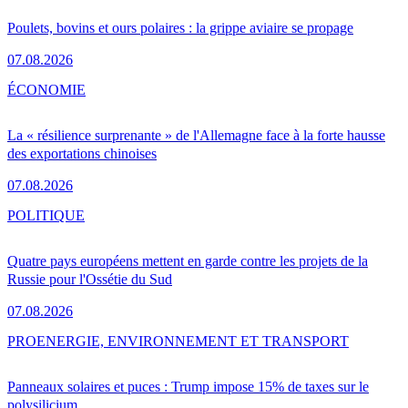
Poulets, bovins et ours polaires : la grippe aviaire se propage
07.08.2026
ÉCONOMIE
La « résilience surprenante » de l'Allemagne face à la forte hausse
des exportations chinoises
07.08.2026
POLITIQUE
Quatre pays européens mettent en garde contre les projets de la
Russie pour l'Ossétie du Sud
07.08.2026
PRO
ENERGIE, ENVIRONNEMENT ET TRANSPORT
Panneaux solaires et puces : Trump impose 15% de taxes sur le
polysilicium