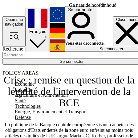
Ga naar de hoofdinhoud
Se connecter
Open sub
Close menu
English
navigation
Français
Deutsch
Vous êtes déconnecté.
Recherche
Se connecter
Español
Lumières éteintes
Se connecter
Rapporteur
Politique
Économie
Newsletters
Evénements
Em
POLICY AREAS
Crise : remise en question de la
Economie
légalité de l'intervention de la
Politique
Agriculture et Alimentation
BCE
Santé
Technologies
Energie, Environnement et Transport
Défense
La politique de la Banque centrale européenne visant à acheter des
obligations d'Etats endettés de la zone euro enfreint au moins trois
articles des traités de l'UE, argue Markus C. Kerber, professeur de