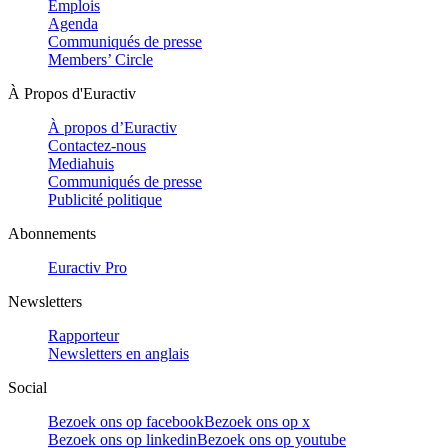
Emplois
Agenda
Communiqués de presse
Members’ Circle
À Propos d'Euractiv
À propos d’Euractiv
Contactez-nous
Mediahuis
Communiqués de presse
Publicité politique
Abonnements
Euractiv Pro
Newsletters
Rapporteur
Newsletters en anglais
Social
Bezoek ons op facebook
Bezoek ons op x
Bezoek ons op linkedin
Bezoek ons op youtube