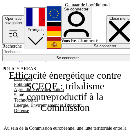
Ga naar de hoofdinhoud
Se connecter
Open sub
Close menu
English
navigation
Français
Deutsch
Vous êtes déconnecté.
Recherche
Se connecter
Español
Lumières éteintes
Se connecter
Rapporteur
Politique
Économie
Newsletters
Evénements
Em
POLICY AREAS
Efficacité énergétique contre
Economie
SCEQE : tribalisme
Politique
Agriculture et Alimentation
contreproductif à la
Santé
Technologies
Commission
Energie, Environnement et Transport
Défense
Au sein de la Commission européenne, une lutte territoriale entre la