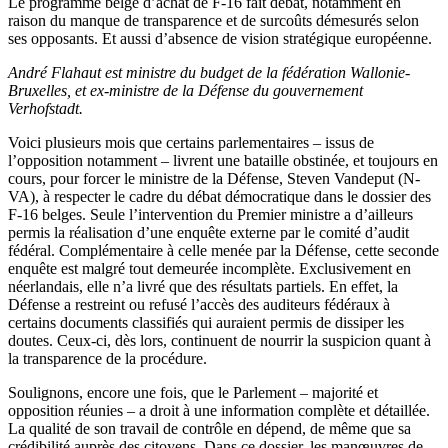
Le programme belge d’achat de F-16 fait débat, notamment en
raison du manque de transparence et de surcoûts démesurés selon
ses opposants. Et aussi d’absence de vision stratégique européenne.
André Flahaut est ministre du budget de la fédération Wallonie-
Bruxelles, et ex-ministre de la Défense du gouvernement
Verhofstadt.
Voici plusieurs mois que certains parlementaires – issus de
l’opposition notamment – livrent une bataille obstinée, et toujours en
cours, pour forcer le ministre de la Défense, Steven Vandeput (N-
VA), à respecter le cadre du débat démocratique dans le dossier des
F-16 belges. Seule l’intervention du Premier ministre a d’ailleurs
permis la réalisation d’une enquête externe par le comité d’audit
fédéral. Complémentaire à celle menée par la Défense, cette seconde
enquête est malgré tout demeurée incomplète. Exclusivement en
néerlandais, elle n’a livré que des résultats partiels. En effet, la
Défense a restreint ou refusé l’accès des auditeurs fédéraux à
certains documents classifiés qui auraient permis de dissiper les
doutes. Ceux-ci, dès lors, continuent de nourrir la suspicion quant à
la transparence de la procédure.
Soulignons, encore une fois, que le Parlement – majorité et
opposition réunies – a droit à une information complète et détaillée.
La qualité de son travail de contrôle en dépend, de même que sa
crédibilité auprès des citoyens. Dans ce dossier, les manœuvres de