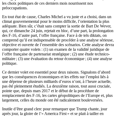
les choix politiques de ces derniers mois nourrissent nos
préoccupations.
En tout état de cause, Charles Michel a vu juste et a choisi, dans un
climat gouvernemental pour le moins difficile, l’orientation la plus
adéquate. Bien sûr, c’était sans compter la sortie de Bart De Wever,
qui, ce dimanche 24 juin, rejetait en bloc, d’une part, la prolongation
des F-16, d’autre part, l’offre française. Face à de tels diktats, on
comprend qu’il est indispensable de procéder à une analyse sérieuse,
objective et ouverte de l’ensemble des scénarios. Cette analyse devra
comporter quatre volets : (1) un examen de la validité juridique de
l’offre française de partenariat stratégique ; (2) une étude technico-
militaire ; (3) une évaluation du retour économique ; (4) une analyse
politique.
Ce dernier volet est essentiel pour deux raisons. Signalons d’abord
que les conséquences économiques et les effets sur l’emploi liés à
une dépense de plusieurs milliards d’euros n’ont, à l’heure actuelle,
pas été pleinement étudiés. La deuxième raison, tout aussi cruciale,
pointe que, depuis mars 2017 et le début de la procédure de
remplacement des F-16, les cartes géopolitiques de l’Europe et, plus
largement, celles du monde ont été radicalement bouleversées.
Inutile d’être grand clerc pour remarquer que Trump chante, jour
après jour, la gloire de l’« America First » et se plait à tailler en