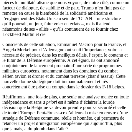
pièces le multilatéralisme que nous voyons, de notre côté, comme un
facteur de dialogue, de stabilité et de paix. Trump n’en finit pas de
remettre en cause le bienfondé de la solidarité américaine et
l’engagement des États-Unis au sein de l’OTAN – une structure
qu’il pourrait, un jour, faire voler en éclats –, mais il attend
néanmoins de ses « alliés » qu’ils continuent de se fournir chez
Lockheed Martin et cie.
Conscients de cette situation, Emmanuel Macron pour la France, et
Angela Merkel pour l’Allemagne ont senti l’importance, voire la
nécessité de préciser, dans les meilleurs délais, l’esprit, le contenu et
le futur de la Défense européenne. À cet égard, ils ont annoncé
conjointement le lancement prochain d’une série de programmes
militaires européens, notamment dans les domaines du combat
aérien (avion et drone) et du combat terrestre (char d’assaut). Cette
nouvelle donne stratégique doit immanquablement et très
concrètement être prise en compte dans le dossier des F-16 belges.
Réaffirmons, une fois de plus, que seule une analyse menée en toute
indépendance et sans
a priori
est à même d’éclairer la lourde
décision que la Belgique va devoir prendre pour sa sécurité et celle
de toute l’Europe. Peut-être est-ce d’ailleurs la mise en œuvre d’une
stratégie de Défense commune, réelle et honnête, qui permettra de
relancer un projet d’intégration européenne qui aujourd’hui, plus
que jamais, a du plomb dans l’aile ?