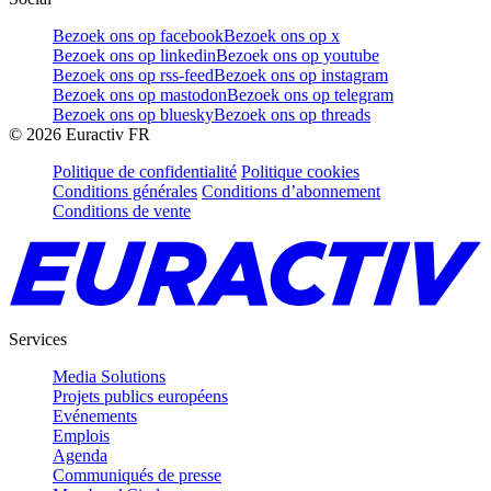
Bezoek ons op facebook
Bezoek ons op x
Bezoek ons op linkedin
Bezoek ons op youtube
Bezoek ons op rss-feed
Bezoek ons op instagram
Bezoek ons op mastodon
Bezoek ons op telegram
Bezoek ons op bluesky
Bezoek ons op threads
©
2026
Euractiv FR
Politique de confidentialité
Politique cookies
Conditions générales
Conditions d’abonnement
Conditions de vente
Services
Media Solutions
Projets publics européens
Evénements
Emplois
Agenda
Communiqués de presse