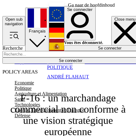
Ga naar de hoofdinhoud
Se connecter
Open sub
Close menu
English
navigation
Français
Deutsch
Vous êtes déconnecté.
Recherche
Se connecter
Español
Lumières éteintes
Se connecter
Rapporteur
Politique
Économie
Newsletters
Evénements
Em
POLITIQUE
POLICY AREAS
ANDRÉ FLAHAUT
Economie
Politique
Agriculture et Alimentation
F-16 : un marchandage
Santé
Technologies
commercial non conforme à
Energie, Environnement et Transport
Défense
une vision stratégique
européenne