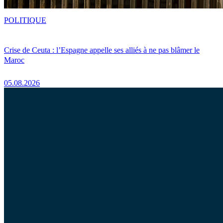
POLITIQUE
Crise de Ceuta : l’Espagne appelle ses alliés à ne pas blâmer le
Maroc
05.08.2026