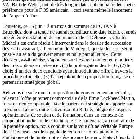
VA, Bart de Weber, ont, de très longue date, fait connaître leur nette
préférence pour le F-35 américain – ceci avant même le lancement
de l’appel d’offres.
Toutefois, ce 15 juin – à un mois du sommet de l’OTAN à
Bruxelles, dont la tenue ne saurait constituer une date butoir, et après
une énième déclaration de son ministre de la Défense –, Charles
Michel s’est enfin résolu à intervenir dans le dossier de succession
des F-16, assurant, à l’encontre de Vandeput, que la décision serait
prise « au sein du gouvernement et nulle part ailleurs ». Cette
décision, a-t-il précisé, s’appuiera sur l’examen ouvert et minutieux
des trois options en présence : (1) la prolongation des F-16 ; (2) le
choix d’un des deux candidats ayant introduit une offre à travers la
procédure officielle ; (3) l’acceptation de la proposition française de
partenariat stratégique global.
Relevons de suite que la proposition du gouvernement américain,
relayant l’offre purement commerciale de la firme Lockheed Martin,
n’est en rien comparable avec le partenariat stratégique apporté par
la France. Lequel, outre la livraison du Rafale, intègre des aspects
opérationnels, de soutien et de formation, dans un contexte de
coopération industrielle et technique. Ce partenariat, au contraire de
la première option, nous conduit sur la voie d’une véritable Europe
de la Défense – seule capable de renforcer notre autonomie
stratégique et de limiter notre dépendance face aux États-Unis, dont