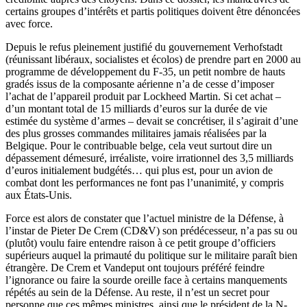
certains groupes d’intérêts et partis politiques doivent être dénoncées
avec force.
Depuis le refus pleinement justifié du gouvernement Verhofstadt
(réunissant libéraux, socialistes et écolos) de prendre part en 2000 au
programme de développement du F-35, un petit nombre de hauts
gradés issus de la composante aérienne n’a de cesse d’imposer
l’achat de l’appareil produit par Lockheed Martin. Si cet achat –
d’un montant total de 15 milliards d’euros sur la durée de vie
estimée du système d’armes – devait se concrétiser, il s’agirait d’une
des plus grosses commandes militaires jamais réalisées par la
Belgique. Pour le contribuable belge, cela veut surtout dire un
dépassement démesuré, irréaliste, voire irrationnel des 3,5 milliards
d’euros initialement budgétés… qui plus est, pour un avion de
combat dont les performances ne font pas l’unanimité, y compris
aux États-Unis.
Force est alors de constater que l’actuel ministre de la Défense, à
l’instar de Pieter De Crem (CD&V) son prédécesseur, n’a pas su ou
(plutôt) voulu faire entendre raison à ce petit groupe d’officiers
supérieurs auquel la primauté du politique sur le militaire paraît bien
étrangère. De Crem et Vandeput ont toujours préféré feindre
l’ignorance ou faire la sourde oreille face à certains manquements
répétés au sein de la Défense. Au reste, il n’est un secret pour
personne que ces mêmes ministres, ainsi que le président de la N-