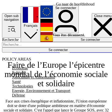
Ga naar de hoofdinhoud
Se connecter
Open sub
Close menu
English
navigation
Français
Deutsch
Vous êtes déconnecté.
Recherche
Se connecter
Español
Lumières éteintes
Se connecter
Rapporteur
Politique
Économie
Newsletters
Evénements
Em
POLICY AREAS
Faire de l’Europe l’épicentre
Economie
mondial de l’économie sociale
Politique
Agriculture et Alimentation
et solidaire
Santé
Technologies
Energie, Environnement et Transport
Défense
Face aux crises énergétique et inflationniste, l'Union européenne
doit se doter d'une politique ambitieuse en matière d'économie
sociale et solidaire. C'est l'appel que lance le Groupe SOS, avec 32