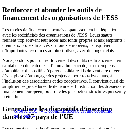
Renforcer et abonder les outils de
financement des organisations de l’ESS
Les modes de financement actuels apparaissent en inadéquation
avec les spécificités des organisations de l’ESS. Leurs statuts
freinent trop souvent leur accès aux fonds propres et aux emprunts ;
quant aux projets financés sur fonds européens, ils requièrent
d’importantes ressources administratives, avec de longs délais.
Nous plaidons pour un renforcement des outils de financement en
capital et en dette dédiés à l’innovation sociale, par exemple issus
d’ambitieux dispositifs d’épargne solidaire. Ils doivent être ouverts
dès la phase d’amorçage des projets et pour tous les statuts, à
l’inclusion des associations et des coopératives. Il convient aussi de
simplifier les procédures de demande et l’instruction des dossiers de
financement européen, pour que les plus petites structures puissent y
prétendre.
Généraliser les dispositifs d’insertion
Groupe SOS : « L’économie sociale est une économie
dans les 27 pays de l’UE
de la paix »
Les entreprises sociales d’insertion permettent de salarier et de