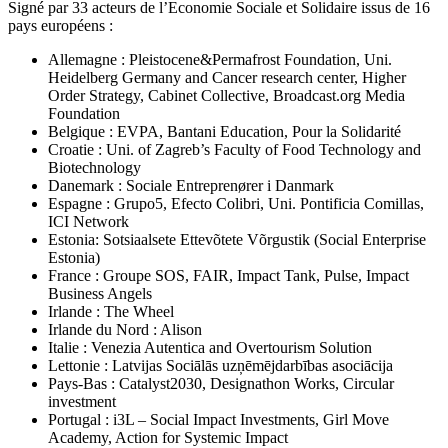
Signé par 33 acteurs de l’Economie Sociale et Solidaire issus de 16
pays européens :
Allemagne : Pleistocene&Permafrost Foundation, Uni.
Heidelberg Germany and Cancer research center, Higher
Order Strategy, Cabinet Collective, Broadcast.org Media
Foundation
Belgique : EVPA, Bantani Education, Pour la Solidarité
Croatie : Uni. of Zagreb’s Faculty of Food Technology and
Biotechnology
Danemark : Sociale Entreprenører i Danmark
Espagne : Grupo5, Efecto Colibri, Uni. Pontificia Comillas,
ICI Network
Estonia: Sotsiaalsete Ettevõtete Võrgustik (Social Enterprise
Estonia)
France : Groupe SOS, FAIR, Impact Tank, Pulse, Impact
Business Angels
Irlande : The Wheel
Irlande du Nord : Alison
Italie : Venezia Autentica and Overtourism Solution
Lettonie : Latvijas Sociālās uzņēmējdarbības asociācija
Pays-Bas : Catalyst2030, Designathon Works, Circular
investment
Portugal : i3L – Social Impact Investments, Girl Move
Academy, Action for Systemic Impact