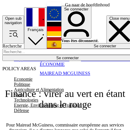
Ga naar de hoofdinhoud
Se connecter
Open sub
Close menu
English
navigation
Français
Deutsch
Vous êtes déconnecté.
Recherche
Se connecter
Español
Lumières éteintes
Se connecter
Rapporteur
Politique
Économie
Newsletters
Evénements
Em
ÉCONOMIE
POLICY AREAS
MAIREAD MCGUINESS
Economie
Politique
Agriculture et Alimentation
Finance : virer au vert en étant
Santé
Technologies
dans le rouge
Energie, Environnement et Transport
Défense
Pour Mairead McGuiness, commissaire européenne aux services