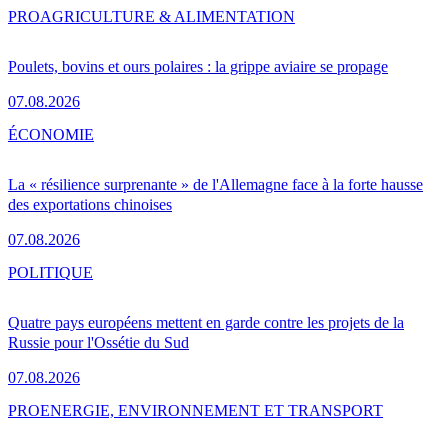
PRO
AGRICULTURE & ALIMENTATION
Poulets, bovins et ours polaires : la grippe aviaire se propage
07.08.2026
ÉCONOMIE
La « résilience surprenante » de l'Allemagne face à la forte hausse
des exportations chinoises
07.08.2026
POLITIQUE
Quatre pays européens mettent en garde contre les projets de la
Russie pour l'Ossétie du Sud
07.08.2026
PRO
ENERGIE, ENVIRONNEMENT ET TRANSPORT