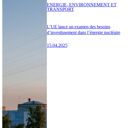
ENERGIE, ENVIRONNEMENT ET
TRANSPORT
L’UE lance un examen des besoins
d’investissement dans l’énergie nucléaire
15.04.2025