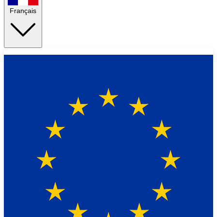
Français