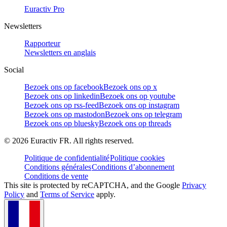
Euractiv Pro
Newsletters
Rapporteur
Newsletters en anglais
Social
Bezoek ons op facebook
Bezoek ons op x
Bezoek ons op linkedin
Bezoek ons op youtube
Bezoek ons op rss-feed
Bezoek ons op instagram
Bezoek ons op mastodon
Bezoek ons op telegram
Bezoek ons op bluesky
Bezoek ons op threads
©
2026
Euractiv FR. All rights reserved.
Politique de confidentialité
Politique cookies
Conditions générales
Conditions d’abonnement
Conditions de vente
This site is protected by reCAPTCHA, and the Google
Privacy
Policy
and
Terms of Service
apply.