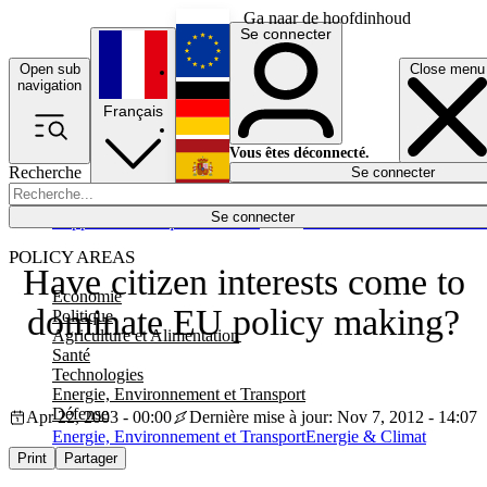
Ga naar de hoofdinhoud
Se connecter
Open sub
Close menu
English
navigation
Français
Deutsch
Vous êtes déconnecté.
Recherche
Se connecter
Español
Lumières éteintes
Se connecter
Rapporteur
Politique
Économie
Newsletters
Evénements
Em
POLICY AREAS
Have citizen interests come to
Economie
dominate EU policy making?
Politique
Agriculture et Alimentation
Santé
Technologies
Energie, Environnement et Transport
Défense
Apr 22, 2003 - 00:00
Dernière mise à jour: Nov 7, 2012 - 14:07
Energie, Environnement et Transport
Energie & Climat
Print
Partager