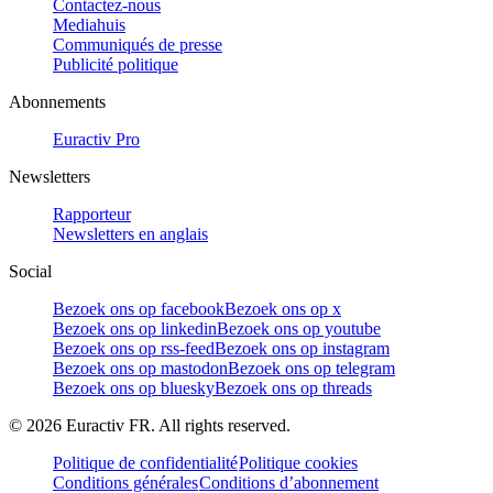
Contactez-nous
Mediahuis
Communiqués de presse
Publicité politique
Abonnements
Euractiv Pro
Newsletters
Rapporteur
Newsletters en anglais
Social
Bezoek ons op facebook
Bezoek ons op x
Bezoek ons op linkedin
Bezoek ons op youtube
Bezoek ons op rss-feed
Bezoek ons op instagram
Bezoek ons op mastodon
Bezoek ons op telegram
Bezoek ons op bluesky
Bezoek ons op threads
©
2026
Euractiv FR. All rights reserved.
Politique de confidentialité
Politique cookies
Conditions générales
Conditions d’abonnement