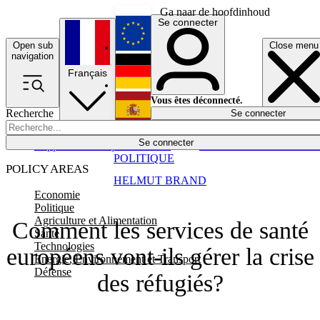
Ga naar de hoofdinhoud
Se connecter
Open sub
Close menu
English
navigation
Français
Deutsch
Vous êtes déconnecté.
Recherche
Se connecter
Español
Lumières éteintes
Se connecter
Rapporteur
Politique
Économie
Newsletters
Evénements
Em
POLITIQUE
POLICY AREAS
HELMUT BRAND
Economie
Politique
Agriculture et Alimentation
Comment les services de santé
Santé
Technologies
européens vont-ils gérer la crise
Energie, Environnement et Transport
Défense
des réfugiés?