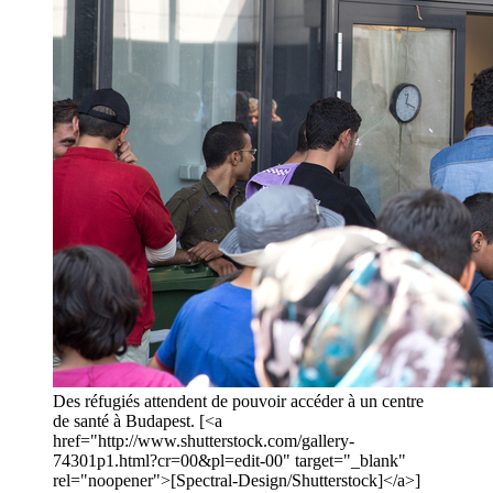
Des réfugiés attendent de pouvoir accéder à un centre
de santé à Budapest. [<a
href="http://www.shutterstock.com/gallery-
74301p1.html?cr=00&pl=edit-00" target="_blank"
rel="noopener">[Spectral-Design/Shutterstock]</a>]