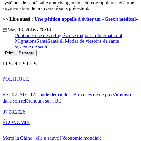
systèmes de santé suite aux changements démographiques et à une
augmentation de la diversité sans précédent.
>> Lire aussi :
Une pétition appelle à éviter un «Grexit médical»
May 13, 2016 - 08:18
Politique
crise des réfugiés
crise migratoire
International
Migrations
Santé
Santé & Modes de vie
soins de santé
système de santé
Print
Partager
LES PLUS LUS
POLITIQUE
EXCLUSIF : L'Islande demande à Bruxelles de ne pas s'immiscer
dans son référendum sur l'UE
07.08.2026
ÉCONOMIE
Merci la Chine : elle a sauvé l’économie mondiale