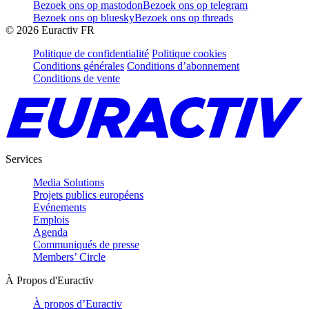
Bezoek ons op mastodon
Bezoek ons op telegram
Bezoek ons op bluesky
Bezoek ons op threads
©
2026
Euractiv FR
Politique de confidentialité
Politique cookies
Conditions générales
Conditions d’abonnement
Conditions de vente
Services
Media Solutions
Projets publics européens
Evénements
Emplois
Agenda
Communiqués de presse
Members’ Circle
À Propos d'Euractiv
À propos d’Euractiv