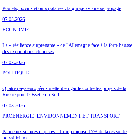
Poulets, bovins et ours polaires : la grippe aviaire se propage
07.08.2026
ÉCONOMIE
La « résilience surprenante » de l'Allemagne face à la forte hausse
des exportations chinoises
07.08.2026
POLITIQUE
Quatre pays européens mettent en garde contre les projets de la
Russie pour l'Ossétie du Sud
07.08.2026
PRO
ENERGIE, ENVIRONNEMENT ET TRANSPORT
Panneaux solaires et puces : Trump impose 15% de taxes sur le
polysilicium