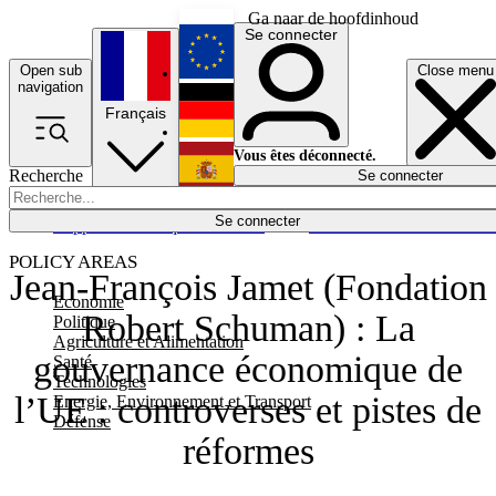
Ga naar de hoofdinhoud
Se connecter
Open sub
Close menu
English
navigation
Français
Deutsch
Vous êtes déconnecté.
Recherche
Se connecter
Español
Lumières éteintes
Se connecter
Rapporteur
Politique
Économie
Newsletters
Evénements
Em
POLICY AREAS
Jean-François Jamet (Fondation
Economie
Robert Schuman) : La
Politique
Agriculture et Alimentation
gouvernance économique de
Santé
Technologies
l’UE : controverses et pistes de
Energie, Environnement et Transport
Défense
réformes