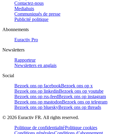
Contactez-nous
Mediahuis
Communiqués de presse
Publicité politique
Abonnements
Euractiv Pro
Newsletters
Rapporteur
Newsletters en anglais
Social
Bezoek ons op facebook
Bezoek ons op x
Bezoek ons op linkedin
Bezoek ons op youtube
Bezoek ons op rss-feed
Bezoek ons op instagram
Bezoek ons op mastodon
Bezoek ons op telegram
Bezoek ons op bluesky
Bezoek ons op threads
©
2026
Euractiv FR. All rights reserved.
Politique de confidentialité
Politique cookies
Conditions générales
Conditions d’abonnement