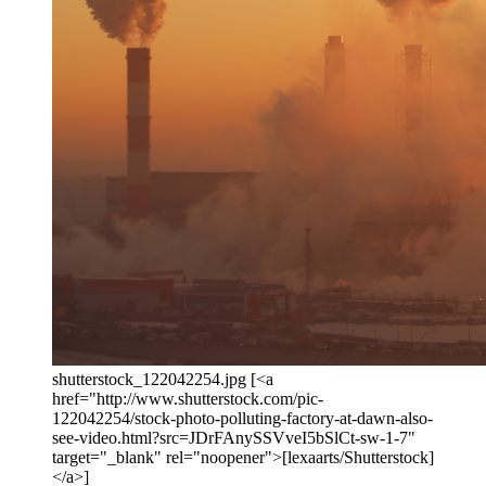
shutterstock_122042254.jpg [<a
href="http://www.shutterstock.com/pic-
122042254/stock-photo-polluting-factory-at-dawn-also-
see-video.html?src=JDrFAnySSVveI5bSlCt-sw-1-7"
target="_blank" rel="noopener">[lexaarts/Shutterstock]
</a>]