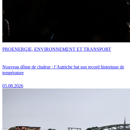
PRO
ENERGIE, ENVIRONNEMENT ET TRANSPORT
Nouveau dôme de chaleur : l’Autriche bat son record historique de
température
05.08.2026