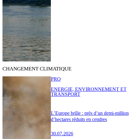
CHANGEMENT CLIMATIQUE
PRO
ENERGIE, ENVIRONNEMENT ET
TRANSPORT
L’Europe brûle : près d’un demi-million
d’hectares réduits en cendres
30.07.2026