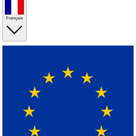
Français