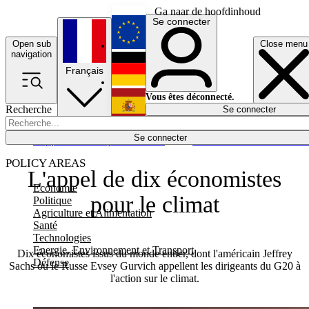
Ga naar de hoofdinhoud
Se connecter
Open sub
Close menu
English
navigation
Français
Deutsch
Vous êtes déconnecté.
Recherche
Se connecter
Español
Lumières éteintes
Se connecter
Rapporteur
Politique
Économie
Newsletters
Evénements
Em
POLICY AREAS
L'appel de dix économistes
Economie
pour le climat
Politique
Agriculture et Alimentation
Santé
Technologies
Energie, Environnement et Transport
Dix économistes issus du monde entier, dont l'américain Jeffrey
Défense
Sachs ou le Russe Evsey Gurvich appellent les dirigeants du G20 à
l'action sur le climat.