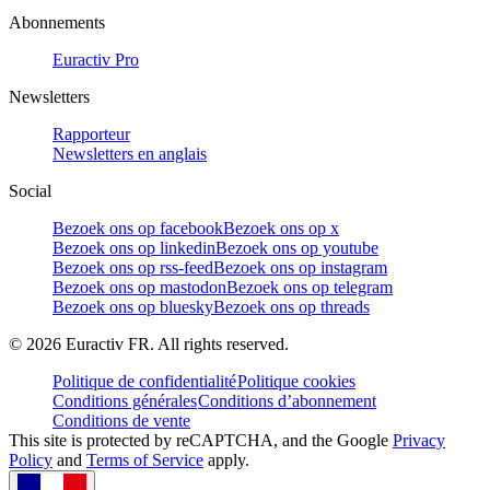
Abonnements
Euractiv Pro
Newsletters
Rapporteur
Newsletters en anglais
Social
Bezoek ons op facebook
Bezoek ons op x
Bezoek ons op linkedin
Bezoek ons op youtube
Bezoek ons op rss-feed
Bezoek ons op instagram
Bezoek ons op mastodon
Bezoek ons op telegram
Bezoek ons op bluesky
Bezoek ons op threads
©
2026
Euractiv FR. All rights reserved.
Politique de confidentialité
Politique cookies
Conditions générales
Conditions d’abonnement
Conditions de vente
This site is protected by reCAPTCHA, and the Google
Privacy
Policy
and
Terms of Service
apply.