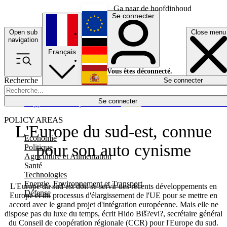
Ga naar de hoofdinhoud
Se connecter
Open sub
Close menu
English
navigation
Français
Deutsch
Vous êtes déconnecté.
Recherche
Se connecter
Español
Lumières éteintes
Se connecter
Rapporteur
Politique
Économie
Newsletters
Evénements
Em
POLICY AREAS
L'Europe du sud-est, connue
Economie
pour son auto cynisme
Politique
Agriculture et Alimentation
Santé
Technologies
Energie, Environnement et Transport
L'Europe du sud est doit se servir des récents développements en
Défense
Europe et du processus d'élargissement de l'UE pour se mettre en
accord avec le grand projet d'intégration européenne. Mais elle ne
dispose pas du luxe du temps, écrit Hido Biš?evi?, secrétaire général
du Conseil de coopération régionale (CCR) pour l'Europe du sud.