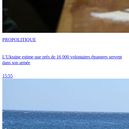
PRO
POLITIQUE
L'Ukraine estime que près de 16 000 volontaires étrangers servent
dans son armée
15:55