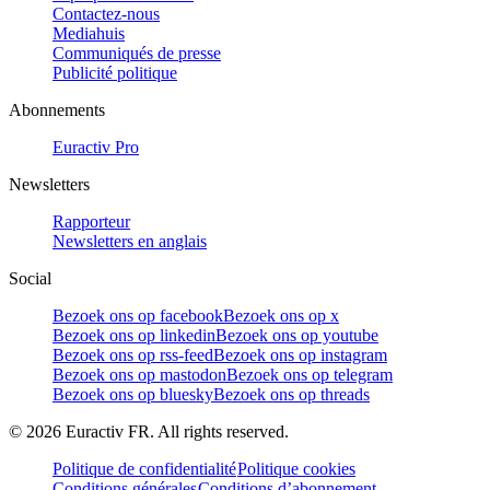
Contactez-nous
Mediahuis
Communiqués de presse
Publicité politique
Abonnements
Euractiv Pro
Newsletters
Rapporteur
Newsletters en anglais
Social
Bezoek ons op facebook
Bezoek ons op x
Bezoek ons op linkedin
Bezoek ons op youtube
Bezoek ons op rss-feed
Bezoek ons op instagram
Bezoek ons op mastodon
Bezoek ons op telegram
Bezoek ons op bluesky
Bezoek ons op threads
©
2026
Euractiv FR. All rights reserved.
Politique de confidentialité
Politique cookies
Conditions générales
Conditions d’abonnement