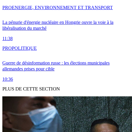
PRO
ENERGIE, ENVIRONNEMENT ET TRANSPORT
La pénurie d'énergie nucléaire en Hongrie ouvre la voie à la
libéralisation du marché
11:38
PRO
POLITIQUE
Guerre de désinformation russe : les élections municipales
allemandes prises pour cible
10:36
PLUS DE CETTE SECTION