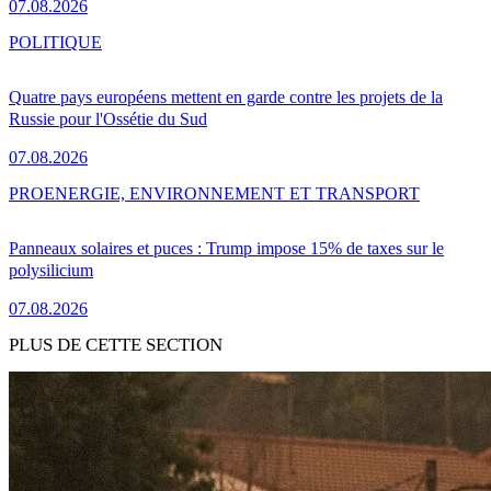
07.08.2026
POLITIQUE
Quatre pays européens mettent en garde contre les projets de la
Russie pour l'Ossétie du Sud
07.08.2026
PRO
ENERGIE, ENVIRONNEMENT ET TRANSPORT
Panneaux solaires et puces : Trump impose 15% de taxes sur le
polysilicium
07.08.2026
PLUS DE CETTE SECTION