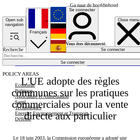
Ga naar de hoofdinhoud
Se connecter
Open sub
Close menu
English
navigation
Français
Deutsch
Vous êtes déconnecté.
Recherche
Se connecter
Español
Lumières éteintes
Se connecter
Rapporteur
Politique
Économie
Newsletters
Evénements
Em
POLICY AREAS
L'UE adopte des règles
Economie
communes sur les pratiques
Politique
Agriculture et Alimentation
commerciales pour la vente
Santé
Technologies
directe aux particulier
Energie, Environnement et Transport
Défense
Le 18 juin 2003, la Commission européenne a adopté une