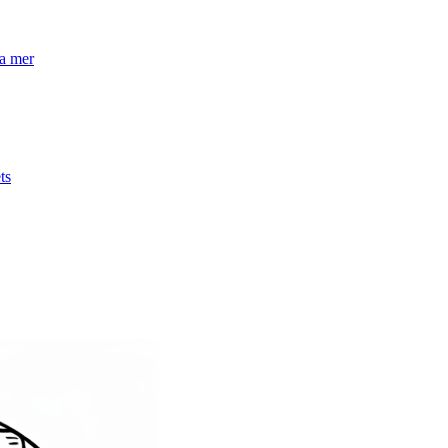
la mer
ts