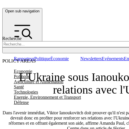
Open sub navigation
Recherche
Rapporteur
Politique
Économie
Newsletters
Evénements
Em
POLICY AREAS
Economie
L'Ukraine sous Ianoukov
Politique
Agriculture et Alimentation
relations avec l
Santé
Technologies
Energie, Environnement et Transport
Défense
Dans l'avenir immédiat, Viktor Ianoukovitch doit prouver qu'il n'est 
devrait donc en profiter pour renforcer ses relations avec l'Ukrain
réformes et en offrant également son aide, affirme Amanda Paul, c
Centre dans un article de février.