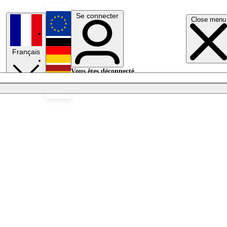
Se connecter
Close menu
English
Français
Deutsch
Vous êtes déconnecté.
Se connecter
Español
Lumières éteintes